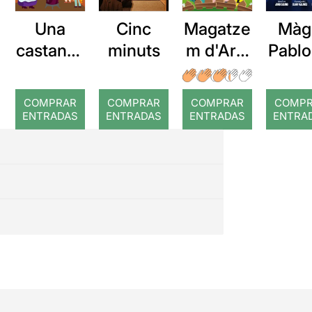
Cinc
Màg
Una
Magatze
minuts
Pablo
castanya
m d'Ars:
gra
da de
Els tres
rep
por
porquets
COMPRAR
COMPRAR
COMPRAR
COMP
ENTRADAS
ENTRADAS
ENTRADAS
ENTRA