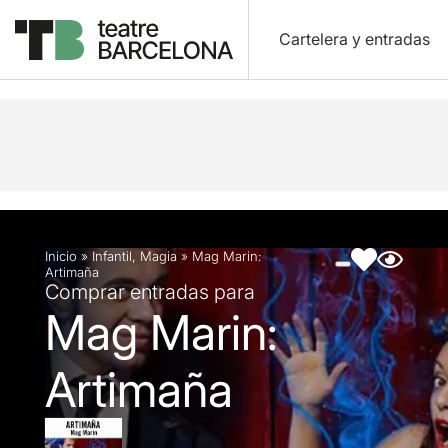
Cartelera y entradas
Descripción
Ficha artística
Fotos y vídeos
Inicio
»
Infantil
,
Magia
»
Mag Marin:
Artimaña
Comprar entradas para
Mag Marin:
Artimaña