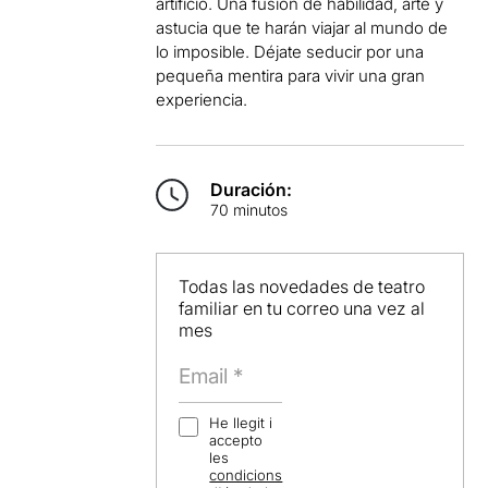
artificio. Una fusión de habilidad, arte y
astucia que te harán viajar al mundo de
lo imposible. Déjate seducir por una
pequeña mentira para vivir una gran
experiencia.
Duración:
70 minutos
Todas las novedades de teatro
familiar en tu correo una vez al
mes
He llegit i
accepto
les
condicions