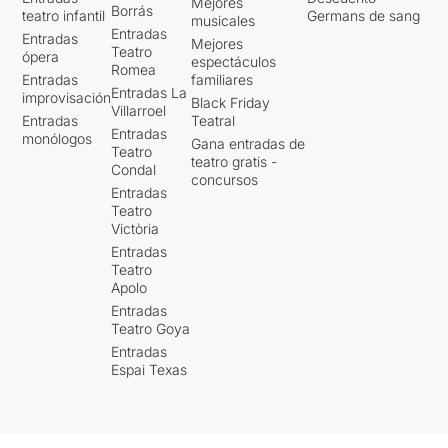
Mejores
Borrás
teatro infantil
Germans de sang
musicales
Entradas
Entradas
Mejores
Teatro
ópera
espectáculos
Romea
Entradas
familiares
Entradas La
improvisación
Black Friday
Villarroel
Entradas
Teatral
Entradas
monólogos
Gana entradas de
Teatro
teatro gratis -
Condal
concursos
Entradas
Teatro
Victòria
Entradas
Teatro
Apolo
Entradas
Teatro Goya
Entradas
Espai Texas