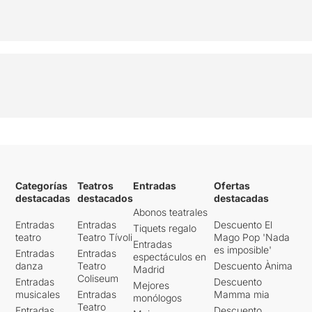
Categorías
Teatros
Entradas
Ofertas
destacadas
destacados
destacadas
Abonos teatrales
Entradas
Entradas
Descuento El
Tiquets regalo
teatro
Teatro Tívoli
Mago Pop 'Nada
Entradas
es imposible'
Entradas
Entradas
espectáculos en
danza
Teatro
Descuento Ànima
Madrid
Coliseum
Entradas
Descuento
Mejores
musicales
Entradas
Mamma mia
monólogos
Teatro
Entradas
Descuento