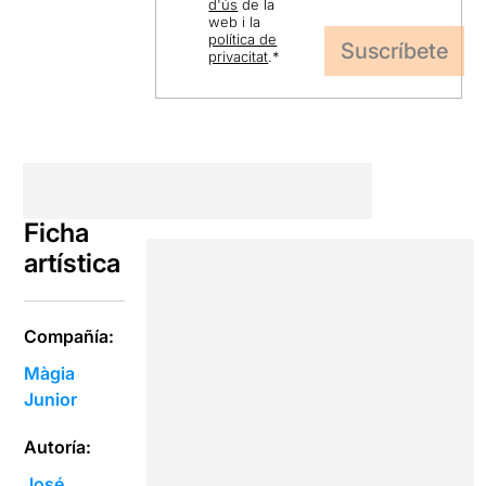
d'ús
de la
web i la
política de
privacitat
.
*
Ficha
artística
Compañía:
Màgia
Junior
Autoría:
José