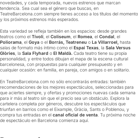
novedades, y cada temporada, nuevos estrenos que marcan
tendencia. Sea cual sea el género que buscas, en
TeatreBarcelona.com siempre tienes acceso a los títulos del momento
y los próximos estrenos más esperados.
Esta variedad se refleja también en los espacios: desde grandes
teatros como el
Tívoli
, el
Coliseum
, el
Romea
, el
Condal
, el
Poliorama
, el
Goya
o el
Borrás, Teatreneu
o
La Villarroel,
hasta
salas de formato más íntimo como el
Espai Texas
, la
Sala Versus
Glòries
, la
Sala Flyhard
o
El Maldà.
Cada teatro tiene su propia
personalidad, y entre todos dibujan el mapa de la escena cultural
barcelonesa, con propuestas para cualquier presupuesto y en
cualquier ocasión: en familia, en pareja, con amigos o en solitario.
En TeatreBarcelona.com no sólo encontrarás entradas: también
recomendaciones de los mejores espectáculos, seleccionadas para
que aciertes siempre, y ofertas y promociones nuevas cada semana
para ir más al teatro sin que el precio sea un obstáculo. Explora la
cartelera completa por géneros, descubre los espectáculos que
triunfan en barrios como el Eixample, Gràcia, Sants o Poblenou, y
compra tus entradas en el
canal oficial de venta
. Tu próxima noche
de espectáculo en Barcelona comienza aquí.