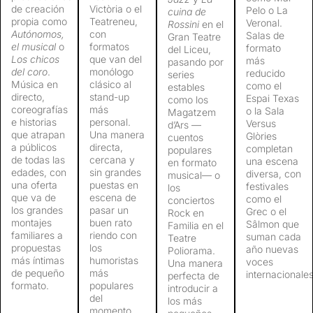
de creación
Victòria o el
Pelo o La
cuina de
propia como
Teatreneu,
Veronal.
Rossini
en el
Autónomos,
con
Salas de
Gran Teatre
el musical
o
formatos
formato
del Liceu,
Los chicos
que van del
más
pasando por
del coro
.
monólogo
reducido
series
Música en
clásico al
como el
estables
directo,
stand-up
Espai Texas
como los
coreografías
más
o la Sala
Magatzem
e historias
personal.
Versus
d’Ars —
que atrapan
Una manera
Glòries
cuentos
a públicos
directa,
completan
populares
de todas las
cercana y
una escena
en formato
edades, con
sin grandes
diversa, con
musical— o
una oferta
puestas en
festivales
los
que va de
escena de
como el
conciertos
los grandes
pasar un
Grec o el
Rock en
montajes
buen rato
Sâlmon que
Familia en el
familiares a
riendo con
suman cada
Teatre
propuestas
los
año nuevas
Poliorama.
más íntimas
humoristas
voces
Una manera
de pequeño
más
internacionales
perfecta de
formato.
populares
introducir a
del
los más
momento.