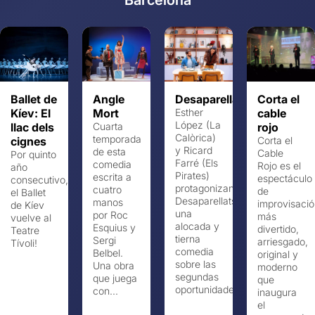
Barcelona
Ballet de
Angle
Desaparellats
Corta el
Kíev: El
Mort
Esther
cable
López (La
llac dels
Cuarta
rojo
Calòrica)
temporada
cignes
Corta el
y Ricard
de esta
Cable
Por quinto
Farré (Els
comedia
Rojo es el
año
Pirates)
escrita a
espectáculo
consecutivo,
protagonizan
cuatro
de
el Ballet
Desaparellats,
manos
improvisaci
de Kíev
una
por Roc
más
vuelve al
alocada y
Esquius y
divertido,
Teatre
tierna
Sergi
arriesgado,
Tívoli!
comedia
Belbel.
original y
sobre las
Una obra
moderno
segundas
que juega
que
oportunidades,...
con...
inaugura
el