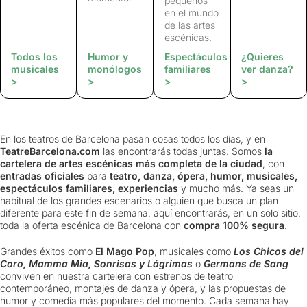
pequeños
en el mundo
de las artes
escénicas.
Todos los
Humor y
Espectáculos
¿Quieres
musicales
monólogos
familiares
ver danza?
>
>
>
>
En los teatros de Barcelona pasan cosas todos los días, y en
TeatreBarcelona.com
las encontrarás todas juntas. Somos
la
cartelera de artes escénicas más completa de la ciudad
, con
entradas oficiales
para
teatro, danza, ópera, humor, musicales,
espectáculos familiares, experiencias
y mucho más. Ya seas un
habitual de los grandes escenarios o alguien que busca un plan
diferente para este fin de semana, aquí encontrarás, en un solo sitio,
toda la oferta escénica de Barcelona con
compra 100% segura
.
Grandes éxitos como
El Mago Pop
, musicales como
Los Chicos del
Coro, Mamma Mia, Sonrisas y Lágrimas
o
Germans de Sang
conviven en nuestra cartelera con estrenos de teatro
contemporáneo, montajes de danza y ópera, y las propuestas de
humor y comedia más populares del momento. Cada semana hay