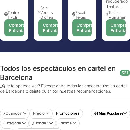
recuperado
Teatre...
Sala
Teatre
Versus
Espai
Teatre
Tívoli
Glòries
Texas
Muntaner
Comprar
Comprar
Comprar
Comprar
Entradas
Entradas
Entradas
Entradas
Todos los espectáculos en cartel en
561
Barcelona
¿Qué te apetece ver? Escoge entre todos los espectáculos en cartel
de Barcelona o déjate guiar por nuestras recomendaciones.
¿Cuándo?
Precio
Promociones
Más Populares
Categoría
¿Dónde?
Idioma