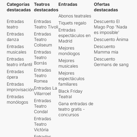
Categorías
Teatros
Entradas
Ofertas
destacadas
destacados
destacadas
Abonos teatrales
Entradas
Entradas
Descuento El
Tiquets regalo
teatro
Teatro Tívoli
Mago Pop 'Nada
Entradas
es imposible'
Entradas
Entradas
espectáculos en
danza
Teatro
Descuento Ànima
Madrid
Coliseum
Entradas
Descuento
Mejores
musicales
Entradas
Mamma mia
monólogos
Teatro
Entradas
Descuento
Mejores
Borrás
teatro infantil
Germans de sang
musicales
Entradas
Entradas
Mejores
Teatro
ópera
espectáculos
Romea
Entradas
familiares
Entradas La
improvisación
Black Friday
Villarroel
Entradas
Teatral
Entradas
monólogos
Gana entradas de
Teatro
teatro gratis -
Condal
concursos
Entradas
Teatro
Victòria
Entradas