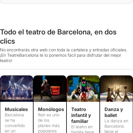
Todo el teatro de Barcelona, en dos
clics
No encontrarás otra web con toda la cartelera y entradas oficiales.
¡En TeatreBarcelona te lo ponemos fácil para disfrutar del mejor
teatro!
Musicales
Monólogos
Teatro
Danza y
Barcelona
Reír es uno
infantil y
ballet
se ha
de los
familiar
La danza en
convertido
planes más
Barcelona
El teatro en
en un
populares
tiene el
familia tiene