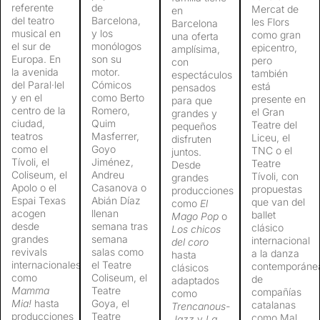
referente
de
Mercat de
en
del teatro
Barcelona,
les Flors
Barcelona
musical en
y los
como gran
una oferta
el sur de
monólogos
epicentro,
amplísima,
Europa. En
son su
pero
con
la avenida
motor.
también
espectáculos
del Paral·lel
Cómicos
está
pensados
y en el
como Berto
presente en
para que
centro de la
Romero,
el Gran
grandes y
ciudad,
Quim
Teatre del
pequeños
teatros
Masferrer,
Liceu, el
disfruten
como el
Goyo
TNC o el
juntos.
Tívoli, el
Jiménez,
Teatre
Desde
Coliseum, el
Andreu
Tívoli, con
grandes
Apolo o el
Casanova o
propuestas
producciones
Espai Texas
Abián Díaz
que van del
como
El
acogen
llenan
ballet
Mago Pop
o
desde
semana tras
clásico
Los chicos
grandes
semana
internacional
del coro
revivals
salas como
a la danza
hasta
internacionales
el Teatre
contemporáne
clásicos
como
Coliseum, el
de
adaptados
Mamma
Teatre
compañías
como
Mia!
hasta
Goya, el
catalanas
Trencanous-
producciones
Teatre
como Mal
Jazz
y
La