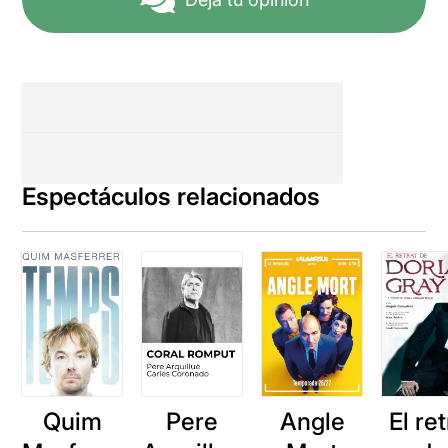
Espectáculos relacionados
Quim
Pere
Angle
El ret