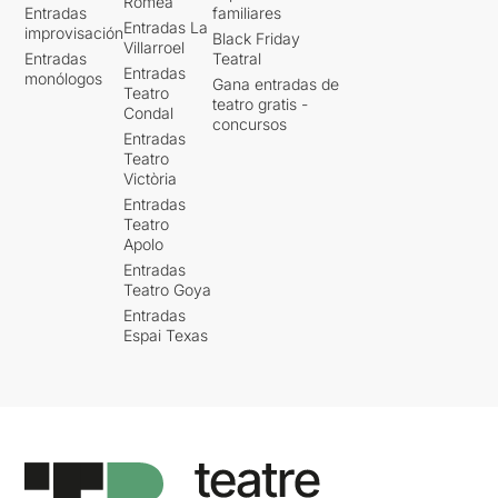
Romea
Entradas
familiares
Entradas La
improvisación
Black Friday
Villarroel
Entradas
Teatral
Entradas
monólogos
Gana entradas de
Teatro
teatro gratis -
Condal
concursos
Entradas
Teatro
Victòria
Entradas
Teatro
Apolo
Entradas
Teatro Goya
Entradas
Espai Texas