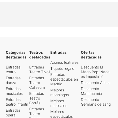
Categorías
Teatros
Entradas
Ofertas
destacadas
destacados
destacadas
Abonos teatrales
Entradas
Entradas
Descuento El
Tiquets regalo
teatro
Teatro Tívoli
Mago Pop 'Nada
Entradas
es imposible'
Entradas
Entradas
espectáculos en
danza
Teatro
Descuento Ànima
Madrid
Coliseum
Entradas
Descuento
Mejores
musicales
Entradas
Mamma mia
monólogos
Teatro
Entradas
Descuento
Mejores
Borrás
teatro infantil
Germans de sang
musicales
Entradas
Entradas
Mejores
Teatro
ópera
espectáculos