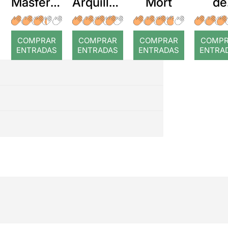
Masferre
Arquillué
Mort
de
r: Temps
: Coral
Dori
romput
Gra
COMPRAR
COMPRAR
COMPRAR
COMP
ENTRADAS
ENTRADAS
ENTRADAS
ENTRA