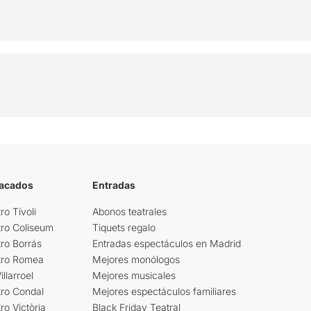
tacados
Entradas
ro Tívoli
Abonos teatrales
tro Coliseum
Tiquets regalo
ro Borrás
Entradas espectáculos en Madrid
tro Romea
Mejores monólogos
llarroel
Mejores musicales
tro Condal
Mejores espectáculos familiares
ro Victòria
Black Friday Teatral