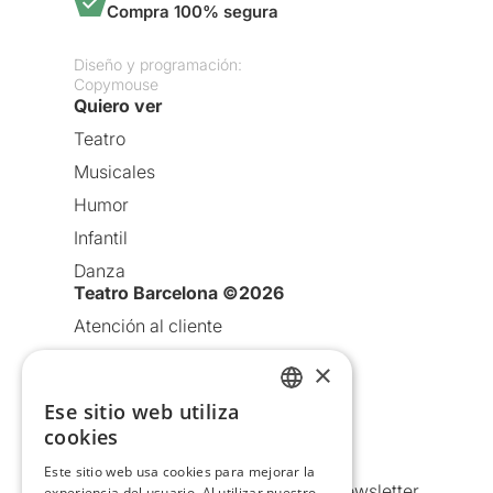
Compra 100% segura
Diseño y programación:
Copymouse
Quiero ver
Teatro
Musicales
Humor
Infantil
Danza
Teatro Barcelona ©2026
Atención al cliente
Aviso legal
×
Política de privacidad
Ese sitio web utiliza
CATALAN
Política de Cookies
cookies
SPANISH
Condiciones de uso
Este sitio web usa cookies para mejorar la
Comunicaciones comerciales y Newsletter
experiencia del usuario. Al utilizar nuestro