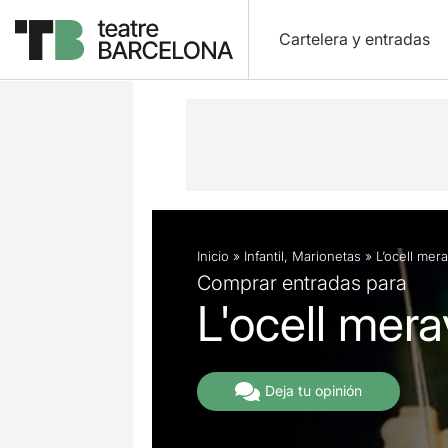
Cartelera y entradas
Descripción
Ficha artística
Inicio
»
Infantil
,
Marionetas
»
L’ocell mera
Comprar entradas para
L'ocell mera
Deja tu opinión