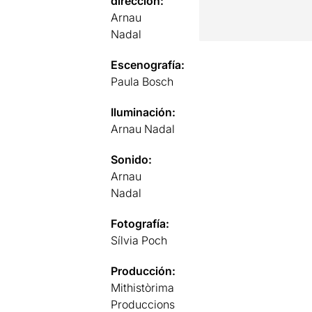
dirección:
Arnau
Nadal
Escenografía:
Paula Bosch
Iluminación:
Arnau Nadal
Sonido:
Arnau
Nadal
Fotografía:
Sílvia Poch
Producción:
Mithistòrima
Produccions