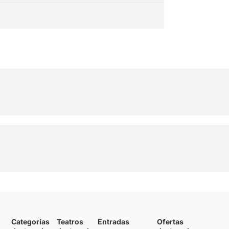
per als adolescents i per
aquells que en algun
moment van ser
adolescents. Teniu una bona
estona assegurada.
Podeu veure la
resta de la
meva opinió a l'enllaç
Categorías
Teatros
Entradas
Ofertas