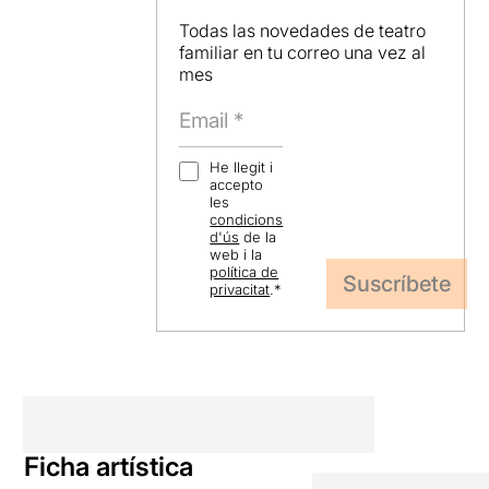
Todas las novedades de teatro
familiar en tu correo una vez al
mes
He llegit i
accepto
les
condicions
d'ús
de la
web i la
política de
privacitat
.
*
Ficha artística