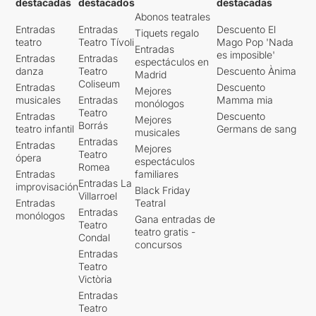
destacadas
destacados
destacadas
Abonos teatrales
Entradas
Entradas
Descuento El
Tiquets regalo
teatro
Teatro Tívoli
Mago Pop 'Nada
Entradas
es imposible'
Entradas
Entradas
espectáculos en
danza
Teatro
Descuento Ànima
Madrid
Coliseum
Entradas
Descuento
Mejores
musicales
Entradas
Mamma mia
monólogos
Teatro
Entradas
Descuento
Mejores
Borrás
teatro infantil
Germans de sang
musicales
Entradas
Entradas
Mejores
Teatro
ópera
espectáculos
Romea
Entradas
familiares
Entradas La
improvisación
Black Friday
Villarroel
Entradas
Teatral
Entradas
monólogos
Gana entradas de
Teatro
teatro gratis -
Condal
concursos
Entradas
Teatro
Victòria
Entradas
Teatro