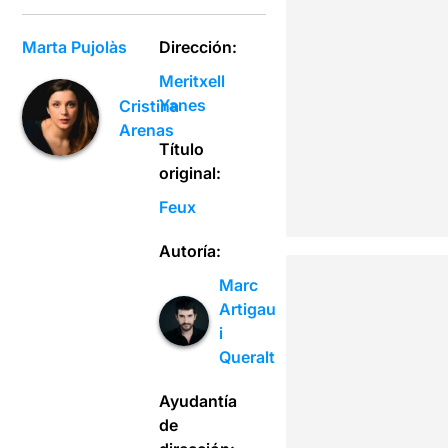
Marta Pujolàs
Dirección:
Meritxell
Yanes
Cristina
Arenas
Título
original:
Feux
Autoría:
Marc
Artigau
i
Queralt
Ayudantía
de