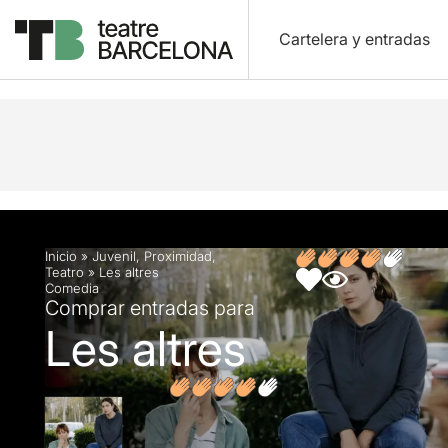
Cartelera y entradas
Descripción
Ficha artística
Opiniones
Inicio
»
Juvenil
,
Proximidad
,
Teatro
»
Les altres
Comedia
Comprar entradas para
Les altres