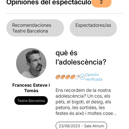
Opiniones del espectáculo
2
Recomendaciones
Espectadores/as
Teatre Barcelona
què és
l’adolescència?
Opinión
verificada
Francesc Esteve i
Ens recordem de la nostra
Tomàs
adolescència? Un cos, els
Teatre Barcelona
pèls, el bigoti, el desig, els
petons, les sortides, les
festes és això i moltes coses
més. I així ens ho recorda
l’obra. Que era la discussió
23/06/2023 - Sala Atrium