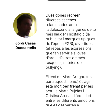
entre pares i fills (gag genial
quan veu que l’adolescent
no vol mòbil, no vol sortir, no
Dues dones recreen
vol provar drogues,….) amb
diverses escenes
un canvi de papers hem
relacionades amb
rigut en aquest gag de la
l’adolescència, algunes de to
relació de pares i fills.
més lleuger i nostàlgic (la
publicitat i marques típiques
Però no oblidem la relació
Jordi Casas
de l’època EGB), divertides
amb els altres adolescents.
Duocastella
(el repàs a les expressions
El primer peto, les primeres
que fan servir els joves
emocions, el primer noi o
d’ara) i d’altres de més
noia que ens atrau. Tot i molt
fosques (històries de
més.
bullying).
El dramaturg
Marc
El text de Marc Artigau (no
Artigau
firma un text sobre
para aquest home) és àgil i
l’adolescència dirigit
està molt ben trenat per les
per
Meritxell Yanes
,
actrius Marta Pujolàs i
amb
Marta
Cristina Arenas. L’equilibri
Pujolàs
i
Cristina Arenas
.
entre les diferents emocions
Un espectacle calidoscòpic
que es desperten a
sobre l’adolescència. Una