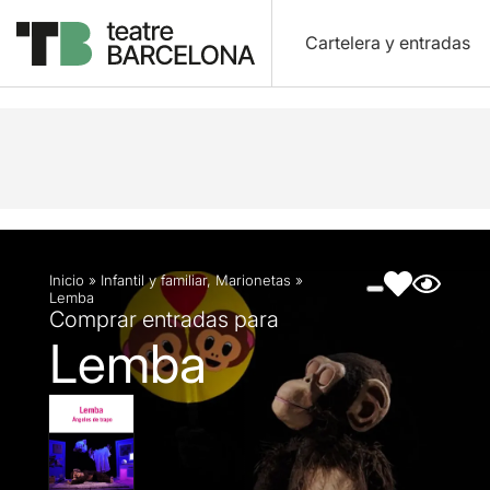
Cartelera y entradas
Descripción
Ficha artística
Fotos y vídeos
Inicio
»
Infantil y familiar
,
Marionetas
»
Lemba
Comprar entradas para
Lemba