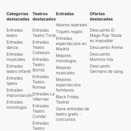
Categorías
Teatros
Entradas
Ofertas
destacadas
destacados
destacadas
Abonos teatrales
Entradas
Entradas
Descuento El
Tiquets regalo
teatro
Teatro Tívoli
Mago Pop 'Nada
Entradas
es imposible'
Entradas
Entradas
espectáculos en
danza
Teatro
Descuento Ànima
Madrid
Coliseum
Entradas
Descuento
Mejores
musicales
Entradas
Mamma mia
monólogos
Teatro
Entradas
Descuento
Mejores
Borrás
teatro infantil
Germans de sang
musicales
Entradas
Entradas
Mejores
Teatro
ópera
espectáculos
Romea
Entradas
familiares
Entradas La
improvisación
Black Friday
Villarroel
Entradas
Teatral
Entradas
monólogos
Gana entradas de
Teatro
teatro gratis -
Condal
concursos
Entradas
Teatro