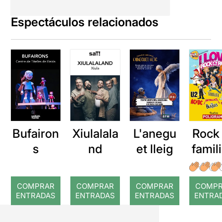
Espectáculos relacionados
Bufairon
Xiulalala
L'anegu
Rock
s
nd
et lleig
famili
lov
Rock
COMPRAR
COMPRAR
COMPRAR
COMP
Rol
ENTRADAS
ENTRADAS
ENTRADAS
ENTRA