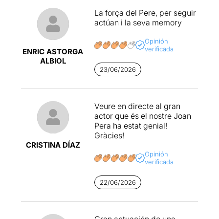
La força del Pere, per seguir
actúan i la seva memory
Opinión
verificada
ENRIC ASTORGA
ALBIOL
23/06/2026
Veure en directe al gran
actor que és el nostre Joan
Pera ha estat genial!
Gràcies!
CRISTINA DÍAZ
Opinión
verificada
22/06/2026
Gran actuación de una