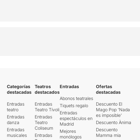
Categorías
Teatros
Entradas
Ofertas
destacadas
destacados
destacadas
Abonos teatrales
Entradas
Entradas
Descuento El
Tiquets regalo
teatro
Teatro Tívoli
Mago Pop 'Nada
Entradas
es imposible'
Entradas
Entradas
espectáculos en
danza
Teatro
Descuento Ànima
Madrid
Coliseum
Entradas
Descuento
Mejores
musicales
Entradas
Mamma mia
monólogos