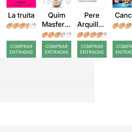
La truita
Quim
Pere
Canc
Masferre
Arquillué
r: Temps
: Coral
romput
COMPRAR
COMPRAR
COMPRAR
COMP
ENTRADAS
ENTRADAS
ENTRADAS
ENTRA