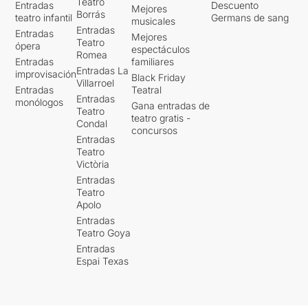
Teatro
Entradas
Descuento
Mejores
Borrás
teatro infantil
Germans de sang
musicales
Entradas
Entradas
Mejores
Teatro
ópera
espectáculos
Romea
Entradas
familiares
Entradas La
improvisación
Black Friday
Villarroel
Entradas
Teatral
Entradas
monólogos
Gana entradas de
Teatro
teatro gratis -
Condal
concursos
Entradas
Teatro
Victòria
Entradas
Teatro
Apolo
Entradas
Teatro Goya
Entradas
Espai Texas