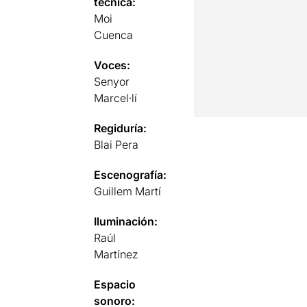
técnica:
Moi
Cuenca
Voces:
Senyor
Marcel·lí
Regiduría:
Blai Pera
Escenografía:
Guillem Martí
Iluminación:
Raúl
Martínez
Espacio
sonoro: