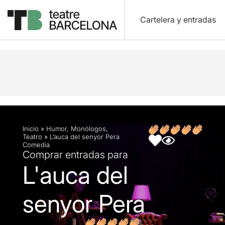
Cartelera y entradas
Descripción
Ficha artística
Fotos y vídeos
O
Inicio
»
Humor
,
Monólogos
,
Teatro
»
L’auca del senyor Pera
Comedia
Comprar entradas para
L'auca del
senyor Pera