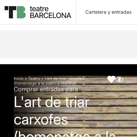
Cartelera y entradas
Descripción
Ficha artística
Inicio
»
Teatro
»
L’art de triar carxofes
(homenatge a la padrina Marieta)
Comprar entradas para
L'art de triar
carxofes
(homenatge a la