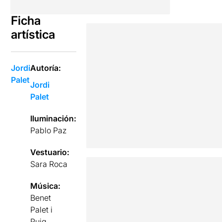
Ficha
artística
Jordi
Autoría:
Palet
Jordi
Palet
Iluminación:
Pablo Paz
Vestuario:
Sara Roca
Música:
Benet
Palet i
Puig