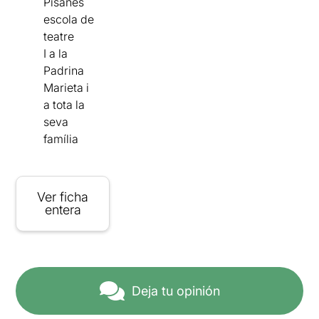
Pisanes
escola de
teatre
I a la
Padrina
Marieta i
a tota la
seva
família
Ver ficha
entera
Deja tu opinión