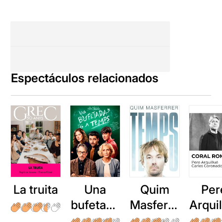
Espectáculos relacionados
La truita
Una
Quim
Per
bufetada
Masferre
Arqui
a temps
r: Temps
: Cor