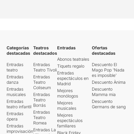
Categorías
Teatros
Entradas
Ofertas
destacadas
destacados
destacadas
Abonos teatrales
Entradas
Entradas
Descuento El
Tiquets regalo
teatro
Teatro Tívoli
Mago Pop 'Nada
Entradas
es imposible'
Entradas
Entradas
espectáculos en
danza
Teatro
Descuento Ànima
Madrid
Coliseum
Entradas
Descuento
Mejores
musicales
Entradas
Mamma mia
monólogos
Teatro
Entradas
Descuento
Mejores
Borrás
teatro infantil
Germans de sang
musicales
Entradas
Entradas
Mejores
Teatro
ópera
espectáculos
Romea
Entradas
familiares
Entradas La
improvisación
Black Friday