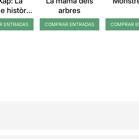
Xap: La
La mama dels
Monstr
le història
arbres
s tres
R ENTRADAS
COMPRAR ENTRADAS
COMPRAR E
quets