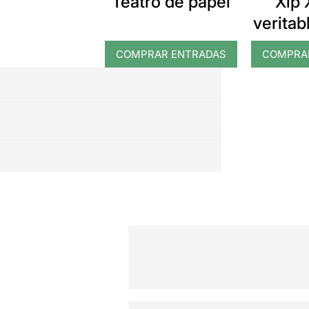
Teatro de papel
Xip 
veritab
del
COMPRAR ENTRADAS
COMPRA
por