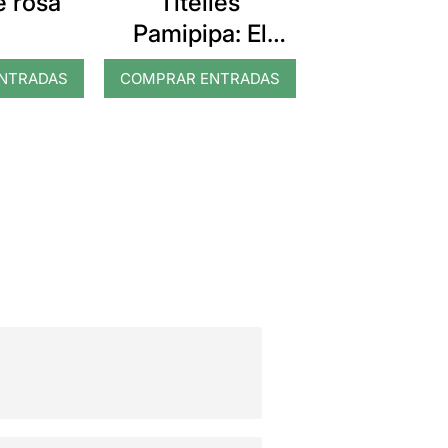
e rosa
Titelles
Pamipipa: El
gegant del pi
NTRADAS
COMPRAR ENTRADAS