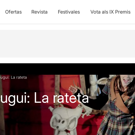
Ofertas
Revista
Festivales
Vota als IX Premis
y vídeos
ugui: La rateta
ugui: La rateta