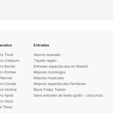
tacados
Entradas
ro Tívoli
Abonos teatrales
tro Coliseum
Tiquets regalo
ro Borrás
Entradas espectáculos en Madrid
tro Romea
Mejores monólogos
llarroel
Mejores musicales
tro Condal
Mejores espectáculos familiares
ro Victòria
Black Friday Teatral
ro Apolo
Gana entradas de teatro gratis - concursos
tro Goya
ai Texas