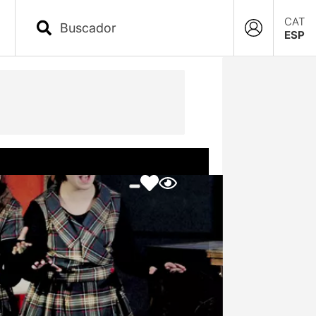
CAT
ESP