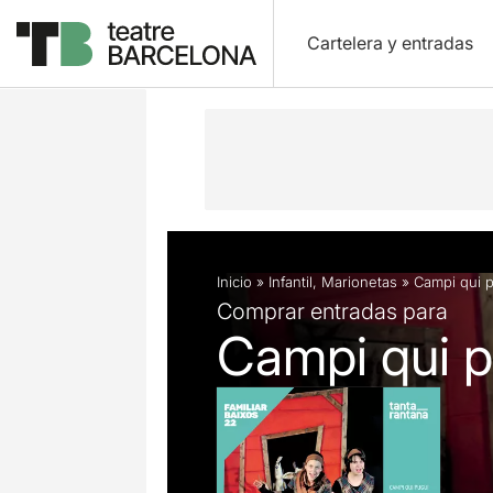
Cartelera y entradas
Descripción
Ficha artística
Fotos 
Inicio
»
Infantil
,
Marionetas
»
Campi qui p
Comprar entradas para
Campi qui p