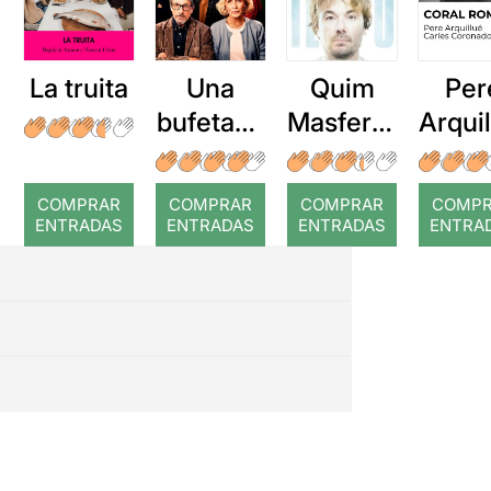
La truita
Una
Quim
Per
bufetada
Masferre
Arqui
a temps
r: Temps
: Cor
romp
COMPRAR
COMPRAR
COMPRAR
COMP
ENTRADAS
ENTRADAS
ENTRADAS
ENTRA