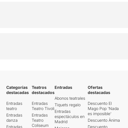
Categorías
Teatros
Entradas
Ofertas
destacadas
destacados
destacadas
Abonos teatrales
Entradas
Entradas
Descuento El
Tiquets regalo
teatro
Teatro Tívoli
Mago Pop 'Nada
Entradas
es imposible'
Entradas
Entradas
espectáculos en
danza
Teatro
Descuento Ànima
Madrid
Coliseum
Entradas
Descuento