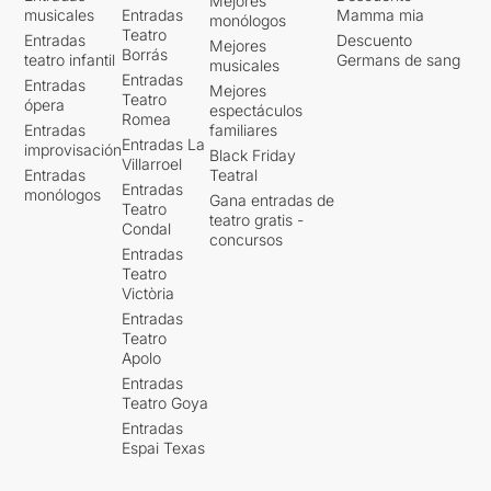
Mejores
musicales
Entradas
Mamma mia
monólogos
Teatro
Entradas
Descuento
Mejores
Borrás
teatro infantil
Germans de sang
musicales
Entradas
Entradas
Mejores
Teatro
ópera
espectáculos
Romea
Entradas
familiares
Entradas La
improvisación
Black Friday
Villarroel
Entradas
Teatral
Entradas
monólogos
Gana entradas de
Teatro
teatro gratis -
Condal
concursos
Entradas
Teatro
Victòria
Entradas
Teatro
Apolo
Entradas
Teatro Goya
Entradas
Espai Texas