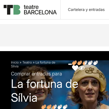
Cartelera y entradas
Descripción
Ficha artística
Fotos y vídeos
O
Inicio
»
Teatro
»
La fortuna de
Sílvia
Comprar entradas para
La fortuna de
Sílvia