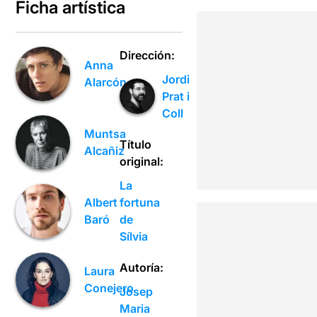
Ficha artística
Dirección:
Anna
Jordi
Alarcón
Prat i
Coll
Muntsa
Título
Alcañiz
original:
La
fortuna
Albert
de
Baró
Sílvia
Autoría:
Laura
Conejero
Josep
Maria