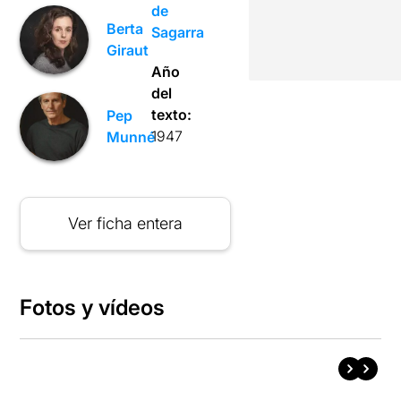
de
Berta
Sagarra
Giraut
Año
del
texto:
Pep
1947
Munné
Ver ficha entera
Fotos y vídeos