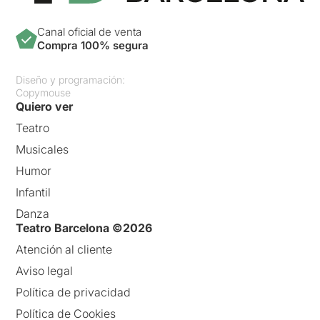
feixuga una representació
teatral de la que esperàvem
Canal oficial de venta
moltíssim més del que ens
Compra 100% segura
hem trobat,
tenint en
compte el lloc on és
Diseño y programación:
representat i amb els
Copymouse
mitjans al seu abast
; tant és
Quiero ver
així, que fins i tot la
producció ens ha arribat a
Teatro
avorrir, i això per nosaltres,
Musicales
que ens considerem
teatraires de mena, és força
Humor
greu.
Infantil
Si desitgeu llegir l'apunt
Danza
original, només heu de clicar
Teatro Barcelona ©2026
AQUÍ
Atención al cliente
Aviso legal
Política de privacidad
Política de Cookies