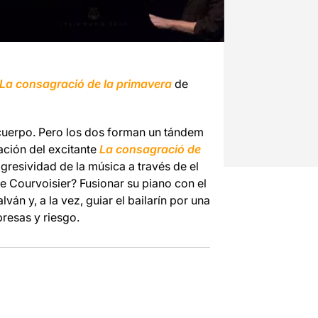
La
c
onsagració
de la primavera
de
l cuerpo. Pero los dos forman un tándem
ación del excitante
La
c
onsagració
de
 agresividad de la música a través de el
e Courvoisier? Fusionar su piano con el
án y, a la vez, guiar el bailarín por una
presas y riesgo.