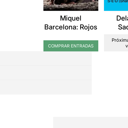
Miquel
Del
Barcelona: Rojos
Sa
Próxima
v
COMPRAR ENTRADAS