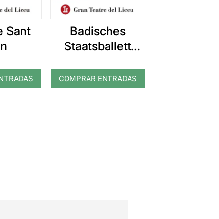
e Sant
Badisches
an
Staatsballett
Karlsruhe: El
trencanous
NTRADAS
COMPRAR ENTRADAS