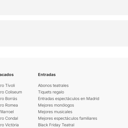
tacados
Entradas
ro Tívoli
Abonos teatrales
tro Coliseum
Tiquets regalo
ro Borrás
Entradas espectáculos en Madrid
tro Romea
Mejores monólogos
llarroel
Mejores musicales
tro Condal
Mejores espectáculos familiares
ro Victòria
Black Friday Teatral