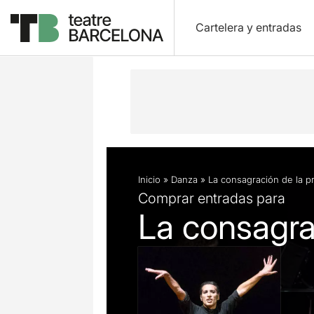
Cartelera y entradas
Descripción
Ficha artística
Inicio
»
Danza
»
La consagración de la p
Comprar entradas para
La consagra