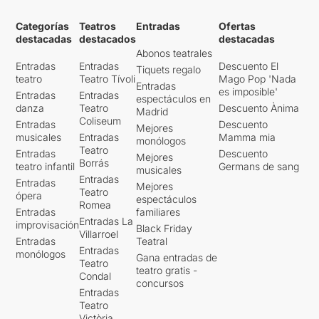
perdre el control.
Categorías
Teatros
Entradas
Ofertas
Sens dubte, els dos actors
destacadas
destacados
destacadas
fan una feina titànica,
Abonos teatrales
Entradas
Entradas
Descuento El
escenificant l'intensitat del
Tiquets regalo
teatro
Teatro Tívoli
Mago Pop 'Nada
discurs i mantenint el to
Entradas
es imposible'
Entradas
Entradas
extremadament alt que
espectáculos en
danza
Teatro
Descuento Ànima
requereix l'obra. Es tracta
Madrid
Coliseum
d'un esforç físic i emocional
Entradas
Descuento
Mejores
musicales
Entradas
Mamma mia
brutal, tant en la part que
monólogos
Teatro
han de parlar com en la que
Entradas
Descuento
Mejores
Borrás
teatro infantil
Germans de sang
només poden escoltar,
musicales
Entradas
el qual es veu recompensat
Entradas
Mejores
Teatro
en la seva escenificació i en
ópera
espectáculos
Romea
com s'arriba a l'espectador.
Entradas
familiares
Entradas La
En aquest sentit, la feina del
improvisación
Black Friday
Villarroel
director és també positiva,
Entradas
Teatral
Entradas
ja que a banda d'aconseguir
monólogos
Gana entradas de
Teatro
mantenir el to desitjat durant
teatro gratis -
Condal
dues hores, permetent un
concursos
Entradas
petit respir emocional
Teatro
necessari als assistents,
Victòria