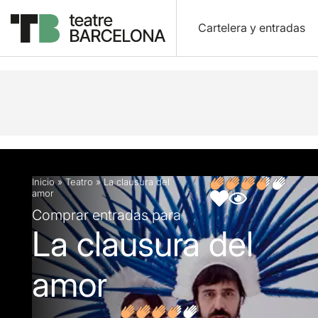
Cartelera y entradas
Descripción
Ficha artística
Opiniones
Inicio
»
Teatro
»
La clausura del
amor
Comprar entradas para
La clausura del
amor