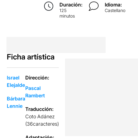
Duración:
Idioma:
125
Castellano
minutos
Ficha artística
Israel
Dirección:
Elejalde
Pascal
Rambert
Bárbara
Lennie
Traducción:
Coto Adánez
(36caracteres)
Adaptación: