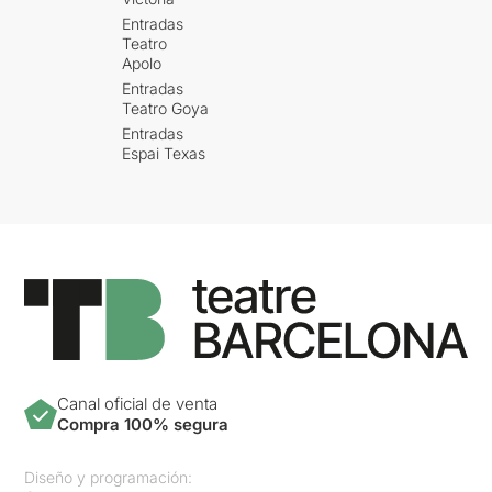
aquest fa una gran feina a
Entradas
l'hora de presentar una
Teatro
posada en escena que
Apolo
evidencia la part teatral.
Entradas
Així, aquesta resulta del tot
Teatro Goya
potent i d'alguna manera fa
Entradas
que el discurs sentimental
Espai Texas
es visqui amb més duresa i
impotència al bloquejar el
diàleg i la resposta dels
actors.
Canal oficial de venta
Compra 100% segura
Diseño y programación: