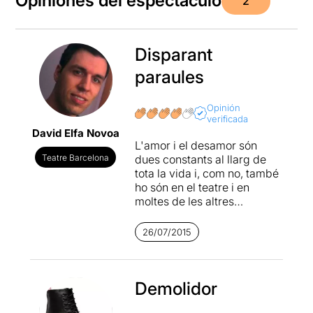
Opiniones del espectáculo
2
Disparant
paraules
Opinión
verificada
David Elfa Novoa
L'amor i el desamor són
Teatre Barcelona
dues constants al llarg de
tota la vida i, com no, també
ho són en el teatre i en
moltes de les altres
disciplines artístiques. En
aquesta ocasió,
Kamikaze
26/07/2015
producciones
, ens porta
una obra sobre l'amor ferit i
l'amor esvaït, els quals es
van donant mentre es
Demolidor
produeix una batalla
dialèctica, interna i