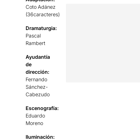
Coto Adánez
(36caracteres)
Dramaturgia:
Pascal
Rambert
Ayudantía
de
dirección:
Fernando
Sánchez-
Cabezudo
Escenografía:
Eduardo
Moreno
Iluminación: