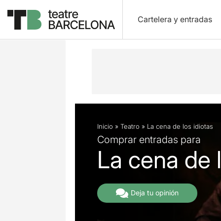
Cartelera y entradas
Descripción
Ficha artística
Fotos 
Inicio
»
Teatro
»
La cena de los idiotas
Comprar entradas para
La cena de l
Deja tu opinión