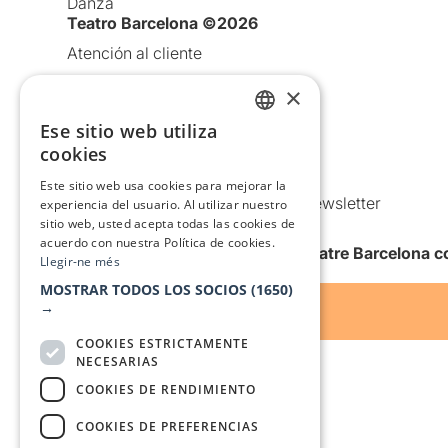
Danza
Teatro Barcelona ©2026
Atención al cliente
Aviso legal
×
Política de privacidad
Ese sitio web utiliza
CATALAN
Política de Cookies
cookies
SPANISH
Condiciones de uso
Este sitio web usa cookies para mejorar la
Comunicaciones comerciales y Newsletter
experiencia del usuario. Al utilizar nuestro
sitio web, usted acepta todas las cookies de
Anuncia’t
acuerdo con nuestra Política de cookies.
Quiero recibir la newsletter de Teatre Barcelona
Llegir-ne més
MOSTRAR TODOS LOS SOCIOS
(1650)
→
COOKIES ESTRICTAMENTE
NECESARIAS
COOKIES DE RENDIMIENTO
COOKIES DE PREFERENCIAS
Con el apoyo de