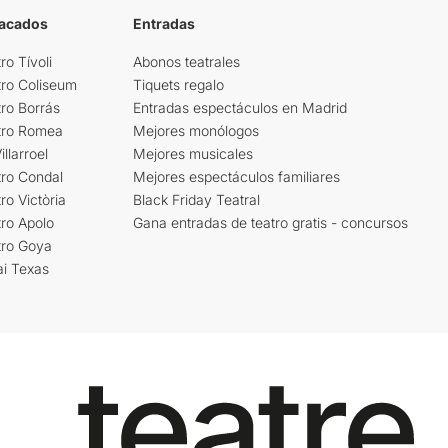
tacados
Entradas
ro Tívoli
Abonos teatrales
tro Coliseum
Tiquets regalo
ro Borrás
Entradas espectáculos en Madrid
tro Romea
Mejores monólogos
llarroel
Mejores musicales
tro Condal
Mejores espectáculos familiares
ro Victòria
Black Friday Teatral
ro Apolo
Gana entradas de teatro gratis - concursos
tro Goya
ai Texas