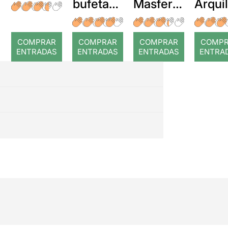
bufetada
Masferre
Arqui
a temps
r: Temps
: Cor
romp
COMPRAR
COMPRAR
COMPRAR
COMP
ENTRADAS
ENTRADAS
ENTRADAS
ENTRA