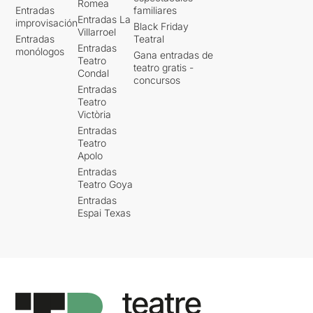
Romea
Entradas
familiares
Entradas La
improvisación
Black Friday
Villarroel
Entradas
Teatral
Entradas
monólogos
Gana entradas de
Teatro
teatro gratis -
Condal
concursos
Entradas
Teatro
Victòria
Entradas
Teatro
Apolo
Entradas
Teatro Goya
Entradas
Espai Texas