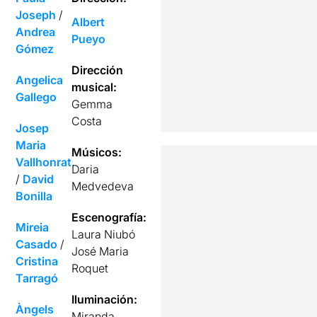
Joseph
/
Albert
Andrea
Pueyo
Gómez
Dirección
Angelica
musical:
Gallego
Gemma
Costa
Josep
Maria
Músicos:
Vallhonrat
Daria
/
David
Medvedeva
Bonilla
Escenografía:
Mireia
Laura Niubó
Casado
/
José Maria
Cristina
Roquet
Tarragó
Iluminación:
Àngels
Miranda