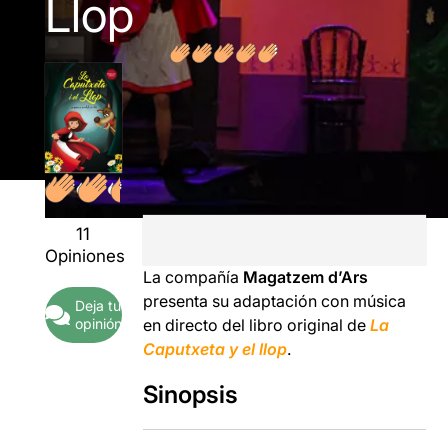
Llop
11
Opiniones
La compañía
Magatzem d’Ars
presenta su adaptación con música
Deja tu
opinión
en directo del libro original de
La
Caputxeta y el llop
.
Sinopsis