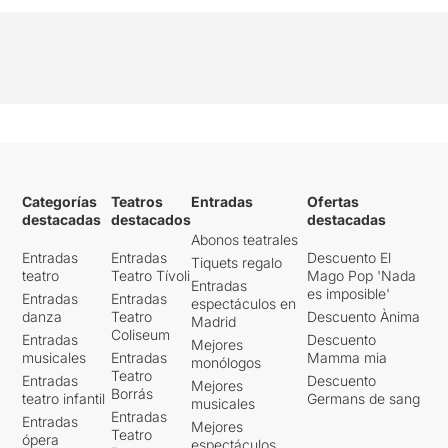
Categorías
Teatros
Entradas
Ofertas
destacadas
destacados
destacadas
Abonos teatrales
Entradas
Entradas
Descuento El
Tiquets regalo
teatro
Teatro Tívoli
Mago Pop 'Nada
Entradas
es imposible'
Entradas
Entradas
espectáculos en
danza
Teatro
Descuento Ànima
Madrid
Coliseum
Entradas
Descuento
Mejores
musicales
Entradas
Mamma mia
monólogos
Teatro
Entradas
Descuento
Mejores
Borrás
teatro infantil
Germans de sang
musicales
Entradas
Entradas
Mejores
Teatro
ópera
espectáculos