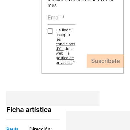
mes
He llegit i
accepto
les
condicions
d'ús
de la
web i la
política de
privacitat
.
*
Ficha artística
Paula
Dirección: