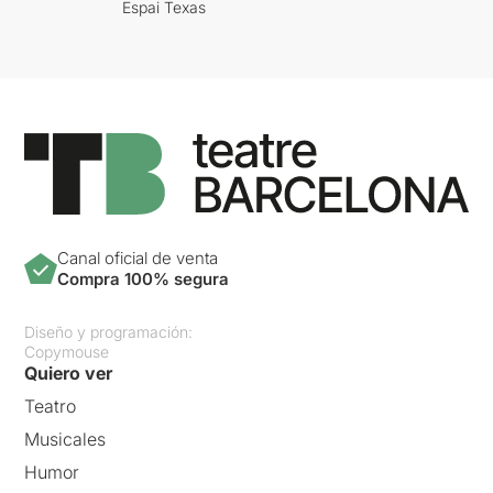
Espai Texas
Canal oficial de venta
Compra 100% segura
Diseño y programación:
Copymouse
Quiero ver
Teatro
Musicales
Humor