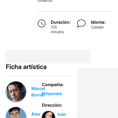
tuvieron.
Duración:
Idioma:
105
Catalán
minutos
Ficha artística
Compañía:
Marcel
Prisamata
Borràs
Dirección:
Àlex
Iván