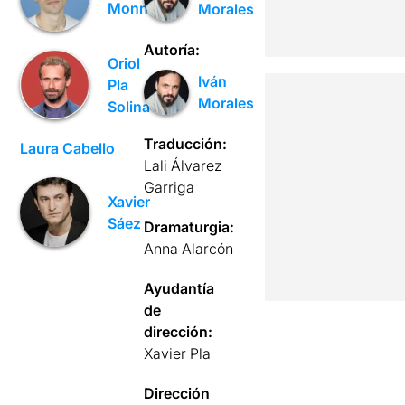
Monner
Morales
Autoría:
Oriol
Iván
Pla
Morales
Solina
Traducción:
Laura Cabello
Lali Álvarez
Garriga
Xavier
Sáez
Dramaturgia:
Anna Alarcón
Ayudantía
de
dirección:
Xavier Pla
Dirección