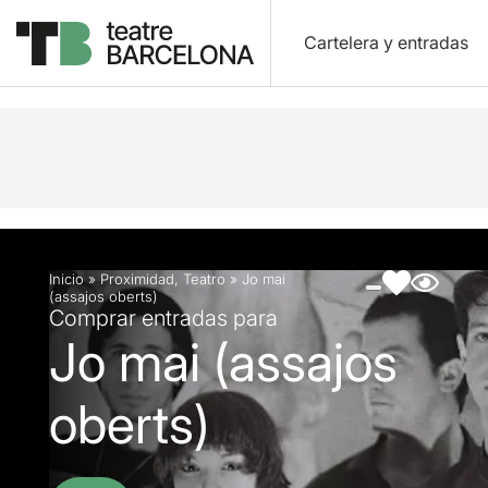
Cartelera y entradas
Descripción
Ficha artística
Fotos y vídeos
Inicio
»
Proximidad
,
Teatro
»
Jo mai
(assajos oberts)
Comprar entradas para
Jo mai (assajos
oberts)