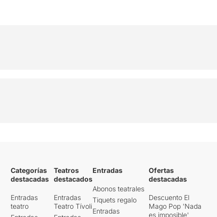
Categorías
Teatros
Entradas
Ofertas
destacadas
destacados
destacadas
Abonos teatrales
Entradas
Entradas
Descuento El
Tiquets regalo
teatro
Teatro Tívoli
Mago Pop 'Nada
Entradas
es imposible'