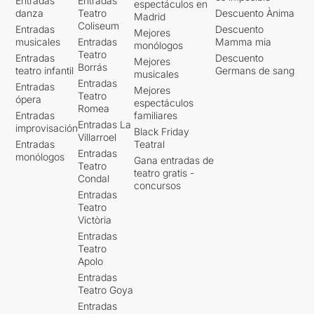
Entradas
Entradas
espectáculos en
danza
Teatro
Descuento Ànima
Madrid
Coliseum
Entradas
Descuento
Mejores
musicales
Entradas
Mamma mia
monólogos
Teatro
Entradas
Descuento
Mejores
Borrás
teatro infantil
Germans de sang
musicales
Entradas
Entradas
Mejores
Teatro
ópera
espectáculos
Romea
Entradas
familiares
Entradas La
improvisación
Black Friday
Villarroel
Entradas
Teatral
Entradas
monólogos
Gana entradas de
Teatro
teatro gratis -
Condal
concursos
Entradas
Teatro
Victòria
Entradas
Teatro
Apolo
Entradas
Teatro Goya
Entradas