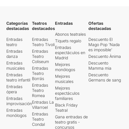
Categorías
Teatros
Entradas
Ofertas
destacadas
destacados
destacadas
Abonos teatrales
Entradas
Entradas
Descuento El
Tiquets regalo
teatro
Teatro Tívoli
Mago Pop 'Nada
Entradas
es imposible'
Entradas
Entradas
espectáculos en
danza
Teatro
Descuento Ànima
Madrid
Coliseum
Entradas
Descuento
Mejores
musicales
Entradas
Mamma mia
monólogos
Teatro
Entradas
Descuento
Mejores
Borrás
teatro infantil
Germans de sang
musicales
Entradas
Entradas
Mejores
Teatro
ópera
espectáculos
Romea
Entradas
familiares
Entradas La
improvisación
Black Friday
Villarroel
Entradas
Teatral
Entradas
monólogos
Gana entradas de
Teatro
teatro gratis -
Condal
concursos