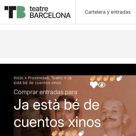
Cartelera y entradas
Descripción
Ficha artística
Opiniones
Inicio
»
Proximidad
,
Teatro
»
Ja
està bé de cuentos xinos
Comprar entradas para
Ja està bé de
cuentos xinos