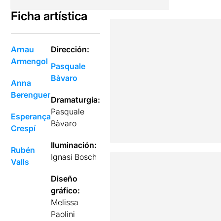
Ficha artística
Arnau
Dirección:
Armengol
Pasquale
Bàvaro
Anna
Berenguer
Dramaturgia:
Pasquale
Esperança
Bàvaro
Crespí
Iluminación:
Rubén
Ignasi Bosch
Valls
Diseño
gráfico:
Melissa
Paolini