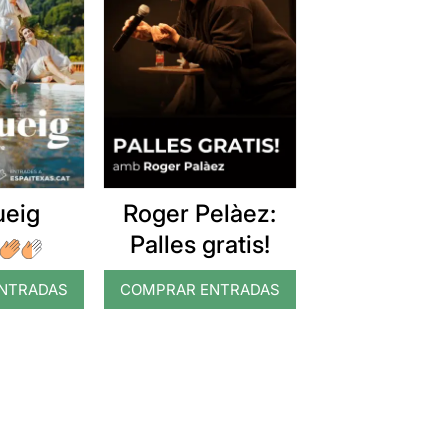
ueig
Roger Pelàez:
Palles gratis!
NTRADAS
COMPRAR ENTRADAS