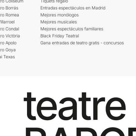
tro Coliseum
Tiquets regalo
ro Borrás
Entradas espectáculos en Madrid
tro Romea
Mejores monólogos
llarroel
Mejores musicales
tro Condal
Mejores espectáculos familiares
ro Victòria
Black Friday Teatral
ro Apolo
Gana entradas de teatro gratis - concursos
tro Goya
ai Texas