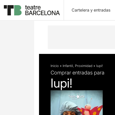
Cartelera y entradas
Descripción
Ficha artística
Inicio
»
Infantil
,
Proximidad
»
Iupi!
Comprar entradas para
Iupi!