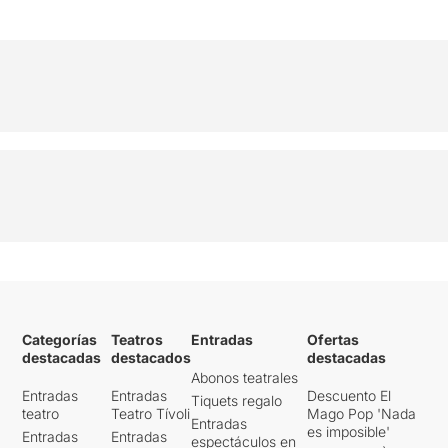
Categorías
Teatros
Entradas
Ofertas
destacadas
destacados
destacadas
Abonos teatrales
Entradas
Entradas
Descuento El
Tiquets regalo
teatro
Teatro Tívoli
Mago Pop 'Nada
Entradas
es imposible'
Entradas
Entradas
espectáculos en