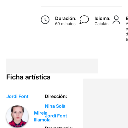
Duración:
Idioma:
60 minutos
Catalán
p
d
Ficha artística
Jordi Font
Dirección:
Nina Solà
Mireia
Jordi Font
Illamola