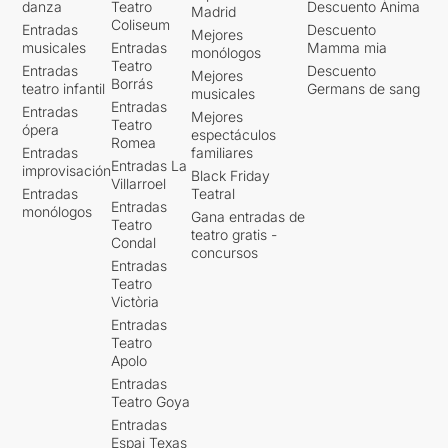
danza
Teatro
Descuento Ànima
Madrid
Coliseum
Entradas
Descuento
Mejores
musicales
Entradas
Mamma mia
monólogos
Teatro
Entradas
Descuento
Mejores
Borrás
teatro infantil
Germans de sang
musicales
Entradas
Entradas
Mejores
Teatro
ópera
espectáculos
Romea
Entradas
familiares
Entradas La
improvisación
Black Friday
Villarroel
Entradas
Teatral
Entradas
monólogos
Gana entradas de
Teatro
teatro gratis -
Condal
concursos
Entradas
Teatro
Victòria
Entradas
Teatro
Apolo
Entradas
Teatro Goya
Entradas
Espai Texas