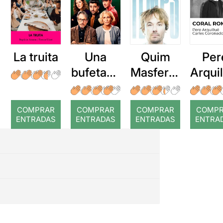
La truita
Una
Quim
Per
bufetada
Masferre
Arqui
a temps
r: Temps
: Cor
romp
COMPRAR
COMPRAR
COMPRAR
COMP
ENTRADAS
ENTRADAS
ENTRADAS
ENTRA