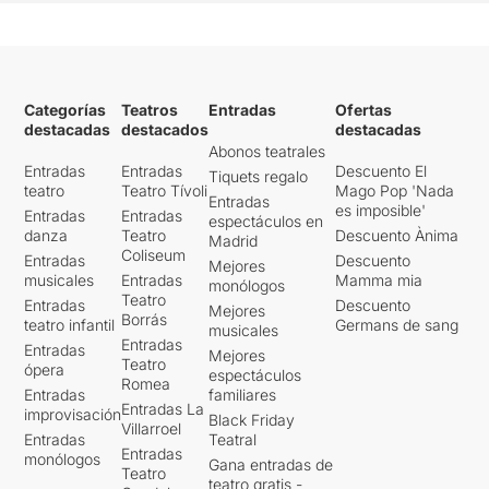
Categorías
Teatros
Entradas
Ofertas
destacadas
destacados
destacadas
Abonos teatrales
Entradas
Entradas
Descuento El
Tiquets regalo
teatro
Teatro Tívoli
Mago Pop 'Nada
Entradas
es imposible'
Entradas
Entradas
espectáculos en
danza
Teatro
Descuento Ànima
Madrid
Coliseum
Entradas
Descuento
Mejores
musicales
Entradas
Mamma mia
monólogos
Teatro
Entradas
Descuento
Mejores
Borrás
teatro infantil
Germans de sang
musicales
Entradas
Entradas
Mejores
Teatro
ópera
espectáculos
Romea
Entradas
familiares
Entradas La
improvisación
Black Friday
Villarroel
Entradas
Teatral
Entradas
monólogos
Gana entradas de
Teatro
teatro gratis -