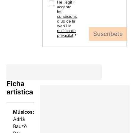
He llegit i
accepto
les
condicions
d'ús
de la
web i la
política de
privacitat
.
*
Ficha
artística
Músicos:
Adrià
Bauzó