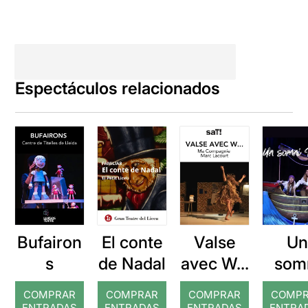
Espectáculos relacionados
Bufairon
El conte
Valse
Un
s
de Nadal
avec W...
som
pira
COMPRAR
COMPRAR
COMPRAR
COMP
ENTRADAS
ENTRADAS
ENTRADAS
ENTRA