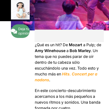
Deja tu
opinión
¿Qué es un hit? De
Mozart
a Pulp; de
Amy Winehouse
a
Bob Marley
. Un
tema que no puedes parar de oír
dentro de tu cabeza sólo
escuchándolo una vez. Todo esto y
mucho más en
Hits. Concert per a
nadons
.
En este concierto-descubrimiento
acercamos a los más pequeños a
nuevos ritmos y sonidos. Una banda
formada por cuatro