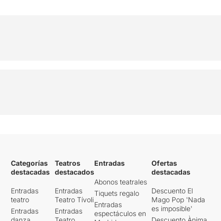
Categorías
Teatros
Entradas
Ofertas
destacadas
destacados
destacadas
Abonos teatrales
Entradas
Entradas
Descuento El
Tiquets regalo
teatro
Teatro Tívoli
Mago Pop 'Nada
Entradas
es imposible'
Entradas
Entradas
espectáculos en
danza
Teatro
Descuento Ànima