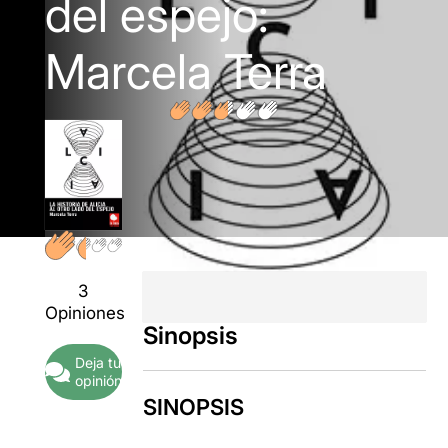
del espejo:
Marcela Terra
3
Opiniones
Sinopsis
Deja tu
opinión
SINOPSIS