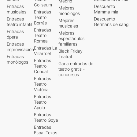
Madrid
Coliseum
Entradas
Descuento
Mejores
musicales
Entradas
Mamma mia
monólogos
Teatro
Entradas
Descuento
Mejores
Borrás
teatro infantil
Germans de sang
musicales
Entradas
Entradas
Mejores
Teatro
ópera
espectáculos
Romea
Entradas
familiares
Entradas La
improvisación
Black Friday
Villarroel
Entradas
Teatral
Entradas
monólogos
Gana entradas de
Teatro
teatro gratis -
Condal
concursos
Entradas
Teatro
Victòria
Entradas
Teatro
Apolo
Entradas
Teatro Goya
Entradas
Espai Texas