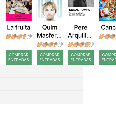
La truita
Quim
Pere
Canc
Masferre
Arquillué
r: Temps
: Coral
romput
COMPRAR
COMPRAR
COMPRAR
COMP
ENTRADAS
ENTRADAS
ENTRADAS
ENTRA