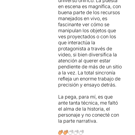
universo onírico. La puesta
l'argument que ja coneixem
en escena es magnífica, con
prou bé.
buena parte de los recursos
manejados en vivo, es
Un treball escènic que vol
fascinante ver cómo se
beure de
manipulan los objetos que
diferents corrents artístiques
ves proyectados o con los
com el Dadaisme, el
que interactúa la
Surrealisme i sobretot del
protagonista a través de
món de la poesia
video, si bien diversifica la
visual Brossiana, amb una
atención al querer estar
estètica molt innovadora;
els
pendiente de más de un sitio
espectadors poden veure
a la vez. La total sincronía
en directe el
refleja un enorme trabajo de
"work in progress" de
precisión y ensayo detrás.
l'elaboració de la posada
en escena en viu i en
La pega, para mí, es que
directe
, amb la superposició
ante tanta técnica, me faltó
de diferents imatges
el alma de la historia, el
creades a diferents espais
personaje y no conecté con
de la sala i transformades en
la parte narrativa.
una projecció
cinematogràfica al fons de
l'escenari, que pretén