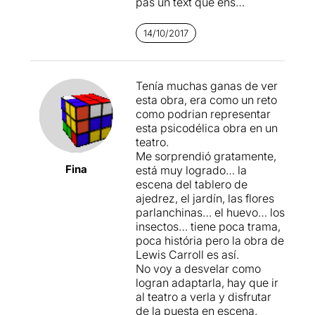
pas un text que ens
apassioni, sinó més aviat el
contrari, perquè
14/10/2017
malauradament
mai hem
pogut connectar amb
aquesta història
, malgrat
Tenía muchas ganas de ver
els múltiples intents que
esta obra, era como un reto
hem fet.
como podrian representar
esta psicodélica obra en un
Deixant de banda aquest fet,
teatro.
teníem molta curiositat en
Me sorprendió gratamente,
veure amb els nostres
Fina
está muy logrado… la
propis ulls, el que preveiem
escena del tablero de
com una agosarada posada
ajedrez, el jardín, las flores
en escena. I no ens ha
parlanchinas… el huevo… los
decebut pas, perquè
insectos… tiene poca trama,
dramatúrgicament és un
poca história pero la obra de
espectacle molt treballat i
Lewis Carroll es así.
reeixit
, que barreja la
No voy a desvelar como
interpretació de
logran adaptarla, hay que ir
l'actriu
Padi Padila
, amb el
al teatro a verla y disfrutar
teatre d'objectes
manipulat
de la puesta en escena.
en directe per