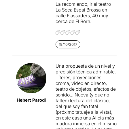
La recomiendo, ir al teatro
Laura Galli
i
Consuelo Barre
La Seca Espai Brossa en
ra.
calle Flassaders, 40 muy
cerca de El Born.
Estem doncs davant d'
un
espectacle multidisciplinari
tècnicament perfecte
, per
la seva
acurada sincronia
entre el personatge de carn
19/10/2017
i os, els titelles, maquetes,
ordinadors, càmeres de
vídeo, projeccions en
Una propuesta de un nivel y
pantalla
que barregen
precisión técnica admirable.
l'acció de diferents espais i
Títeres, proyecciones,
un magnífic espai sonor,
croma, video en directo,
interpretat també en directe
teatro de objetos, efectos de
per
Gerard Masalias
sonido… Nueva (y que no
Masalias
i
Xavier Ilveira
.
Hebert Parodi
falten) lectura del clásico,
del que soy fan total
Una proposta que ens ha
(próximo tatuaje a la vista),
agradat més per la manera
en este caso una Alicia más
en què està portada als ulls
madura inmersa en el mismo
dels espectadors
, que per