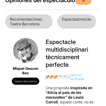
Opiniones del espectáculo
3
Recomendaciones
Espectadores/as
Teatre Barcelona
Espectacle
multidisciplinari
tècnicament
perfecte
Miquel Gascon
Baz
Opinión
verificada
Teatre Barcelona
Una proposta
inspirada en
"Alícia al país de les
meravelles" de Lewis
Carroll
; aquest conte, no és