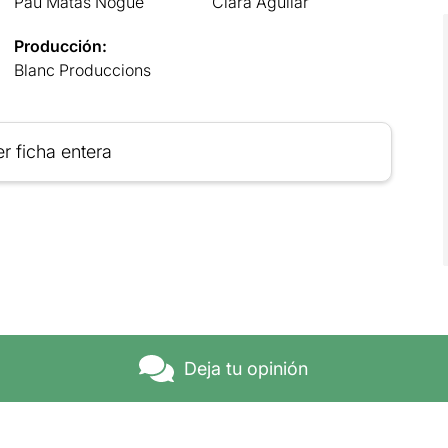
Pau Matas Nogué
Clara Aguilar
Producción:
Blanc Produccions
r ficha entera
Deja tu opinión