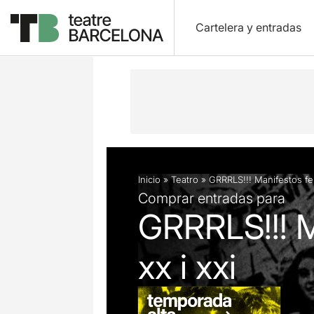
Cartelera y entradas
Descripción
Ficha artística
Inicio
»
Teatro
»
GRRRLS!!! Manifestos fem
Comprar entradas para
GRRRLS!!! M
xx i xxi