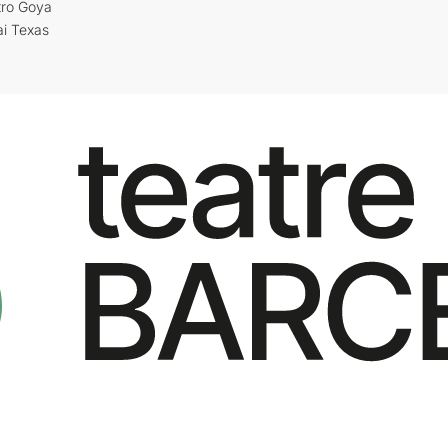
tro Goya
ai Texas