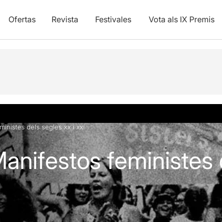
Ofertas
Revista
Festivales
Vota als IX Premis
inistes dels segles xx i xxi
anifestos feministes 