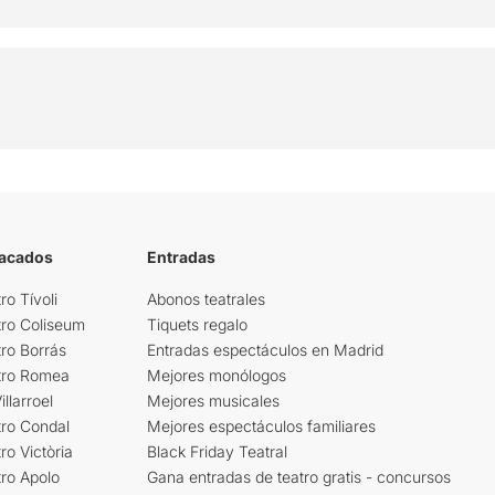
tacados
Entradas
ro Tívoli
Abonos teatrales
tro Coliseum
Tiquets regalo
ro Borrás
Entradas espectáculos en Madrid
tro Romea
Mejores monólogos
llarroel
Mejores musicales
tro Condal
Mejores espectáculos familiares
ro Victòria
Black Friday Teatral
ro Apolo
Gana entradas de teatro gratis - concursos