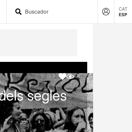
CAT
ESP
dels segles