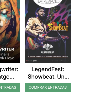
writer:
LegendFest:
atge
Showbeat. Una
al a
nit amb els
NTRADAS
COMPRAR ENTRADAS
 de Pink
Beatles
yd