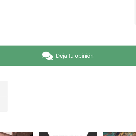
Deja tu opinión
s