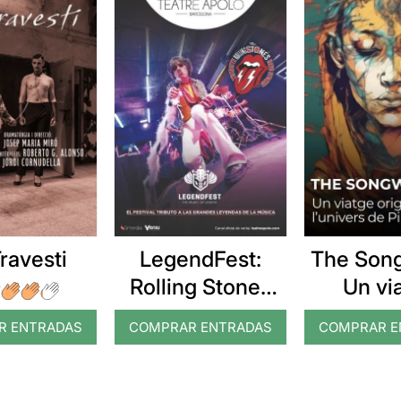
Travesti
LegendFest:
The Song
Rolling Stones
Un vi
Tribute
origin
R ENTRADAS
COMPRAR ENTRADAS
COMPRAR E
l’univers
Flo