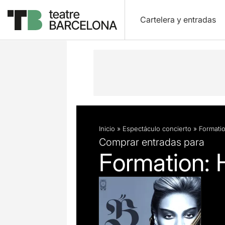
Cartelera y entradas
Descripción
Ficha artística
Inicio
»
Espectáculo concierto
»
Formati
Comprar entradas para
Formation: