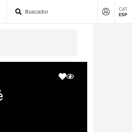
CAT
ESP
é