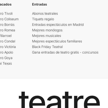
tacados
Entradas
ro Tívoli
Abonos teatrales
tro Coliseum
Tiquets regalo
ro Borrás
Entradas espectáculos en Madrid
tro Romea
Mejores monólogos
llarroel
Mejores musicales
tro Condal
Mejores espectáculos familiares
ro Victòria
Black Friday Teatral
ro Apolo
Gana entradas de teatro gratis - concursos
tro Goya
ai Texas