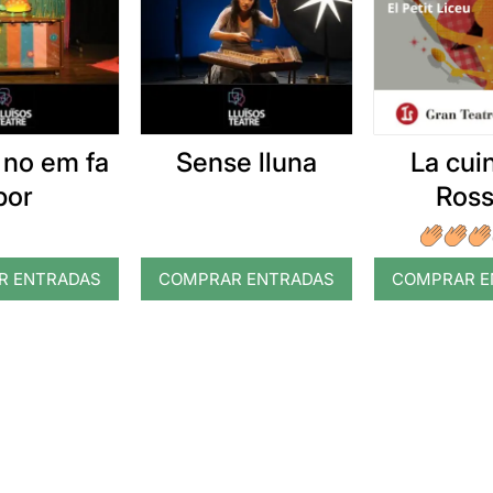
ó no em fa
Sense lluna
La cui
por
Ross
R ENTRADAS
COMPRAR ENTRADAS
COMPRAR E