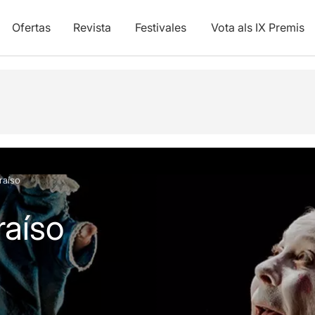
Ofertas
Revista
Festivales
Vota als IX Premis
y vídeos
raíso
raíso