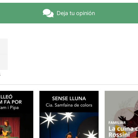
Deja tu opinión
s