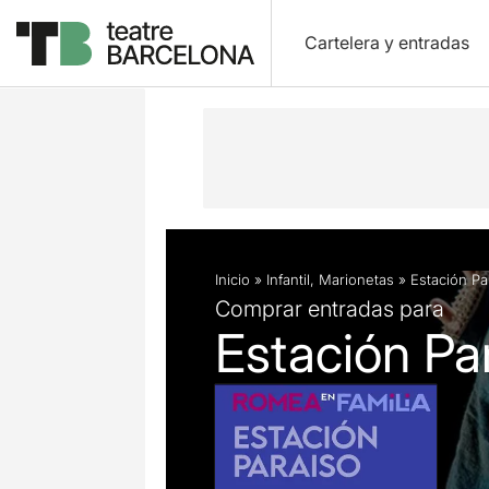
Cartelera y entradas
Descripción
Ficha artística
Fotos 
Inicio
»
Infantil
,
Marionetas
»
Estación Pa
Comprar entradas para
Estación Pa