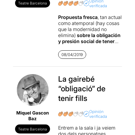
Opinión
Teatre Barcelona
verificada
Propuesta fresca
, tan actual
como atemporal (hay cosas
que la modernidad no
elimina)
sobre la obligación
y presión social de tener
hijos
, los reproches más o
menos disimulados por no
08/04/2019
ser padres y que ellas sufren
más que nosotros, el “se te
pasará el arroz”… y de cómo
la maternidad, mal
La gairebé
gestionada, te transforma en
“obligació” de
una persona monotemática
(y ridícula) que sólo habla de
tenir fills
criaturas y qué bonitas y
espaviladas son las tuyas,
Opinión
Miquel Gascon
más que el resto, por
verificada
Baz
supuesto.
Entrem a la sala i ja veiem
Teatre Barcelona
Con acierto, la
Cia
dos dels personatges