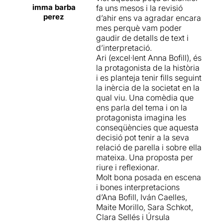
imma barba
fa uns mesos i la revisió
perez
d’ahir ens va agradar encara
mes perquè vam poder
gaudir de detalls de text i
d’interpretació.
Ari (excel·lent Anna Bofill), és
la protagonista de la història
i es planteja tenir fills seguint
la inèrcia de la societat en la
qual viu. Una comèdia que
ens parla del tema i on la
protagonista imagina les
conseqüències que aquesta
decisió pot tenir a la seva
relació de parella i sobre ella
mateixa. Una proposta per
riure i reflexionar.
Molt bona posada en escena
i bones interpretacions
d’Ana Bofill, Iván Caelles,
Maite Morillo, Sara Schkot,
Clara Sellés i Úrsula