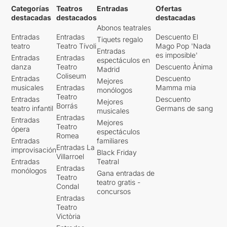
Categorías
Teatros
Entradas
Ofertas
destacadas
destacados
destacadas
Abonos teatrales
Entradas
Entradas
Descuento El
Tiquets regalo
teatro
Teatro Tívoli
Mago Pop 'Nada
Entradas
es imposible'
Entradas
Entradas
espectáculos en
danza
Teatro
Descuento Ànima
Madrid
Coliseum
Entradas
Descuento
Mejores
musicales
Entradas
Mamma mia
monólogos
Teatro
Entradas
Descuento
Mejores
Borrás
teatro infantil
Germans de sang
musicales
Entradas
Entradas
Mejores
Teatro
ópera
espectáculos
Romea
Entradas
familiares
Entradas La
improvisación
Black Friday
Villarroel
Entradas
Teatral
Entradas
monólogos
Gana entradas de
Teatro
teatro gratis -
Condal
concursos
Entradas
Teatro
Victòria