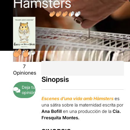
Hàmsters
7
Opiniones
Sinopsis
Deja tu
opinión
Escenes d’una vida amb Hàmsters
es
una sátira sobre la maternidad escrita por
Ana Bofill
en una producción de la
Cía.
Fresquita Montes.