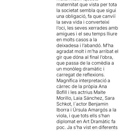
maternitat que vista per tota
la societat sembla que sigui
una obligació, fa que canviï
la seva vida i converteixi
l’oci, les seves xerrades amb
amigues i el seu temps lliure
en molts casos a la
deixadesa i l’abandó. M’ha
agradat molt i m’ha arribat el
gir que dóna al final l’obra,
que passa de la comèdia a
un monòleg dramàtic i
carregat de reflexions.
Magnífica interpretació a
càrrec de la pròpia Ana
Bofill i les actrius Maite
Morillo, Laia Sánchez, Sara
Schkot, l´actor Benjamin
Iborra i Úrsula Amargós a la
viola, i que tots ells s’han
diplomat en Art Dramàtic fa
poc. Ja s’ha vist en diferents