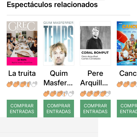
Espectáculos relacionados
La truita
Quim
Pere
Canc
Masferre
Arquillué
r: Temps
: Coral
romput
COMPRAR
COMPRAR
COMPRAR
COMP
ENTRADAS
ENTRADAS
ENTRADAS
ENTRA