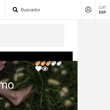
CAT
ESP
omo