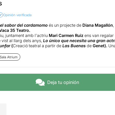
s
Opinión verificada
 el sabor del cardamomo
és un projecte de
Diana Magallón
,
aca 35 Teatro.
iu, juntament amb l'actriu
Mari Carmen Ruiz
ens van regalar 
vist al llarg dels anys,
Lo único que necesita una gran actri
iunfar
(
Creació teatral a partir de
Las Buenas
de
Genet).
Una
ns brutals.
Sala Atrium
 escènica, que ella mateixa dirigeix i interpreta, creat des d
, és la culminació d'una recerca personal i profunda de l’auto
 el reconeixement del seu cos i dels cossos que es transfor
onal i de les seves cicatrius, físiques (psoriasis) i personals (
Deja tu opinión
 el sabor del cardamomo
consta de dues parts. La física i la 
mo. El áxis del cuerpo
ar. Rituales de desapego para vivir el presente.
'una cicatriu que tots tenim. La nostra primera cicatriu forma
lical de néixer. L'origen de tot, el punt zero del món. El com