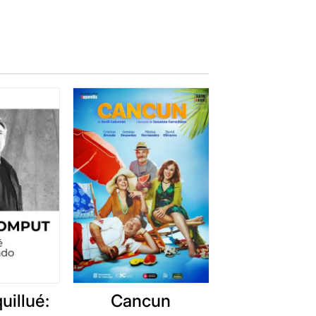
t del seu cos.
 corda, que ens connecta als
ravés de la música en directe de
s (fotografies i objectes
rmació i adaptació.
.
uillué:
Cancun