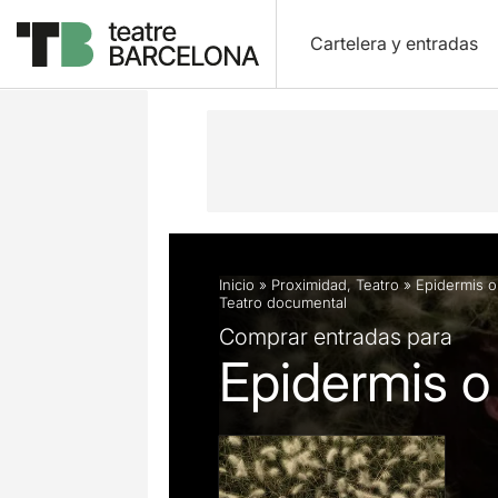
Cartelera y entradas
Descripción
Ficha artística
Opini
Inicio
»
Proximidad
,
Teatro
»
Epidermis o
Teatro documental
Comprar entradas para
Epidermis o