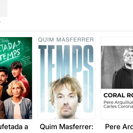
ntitat més primària. El melic.
s
la dansa mostra la transformació, adaptació i el reconeixemen
s expressa les emocions.
mostren les seves cicatrius físiques i personals.
una metàfora del cordó umbilical, estructura amb aspecte de
ens.
on anotar tot allò que li produeix plaer.
 el sabor del cardamomo
és una peça multidisciplinària. A t
ia Herz
, dansa, interpretació, vídeo imatges i teatre d'objecte
iana Magallón
narra la seva història, una història de transfo
xement del seu cos, de la seva història i de les seves cicatrius
ufetada a
Quim Masferrer:
Pere Arq