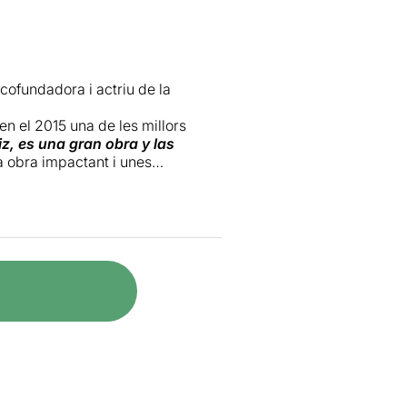
 cofundadora i actriu de la
en el 2015 una de les millors
z, es una gran obra y las
 obra impactant i unes
el teatre documental-
ra sobre les malalties
men
permanentment, de la seva
migració).
personal.
da en mig del ventre en tallar-se
ençament i centre del nostre cos.