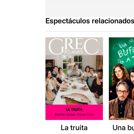
La nostra ide
Espectáculos relacionado
A través de 
La música en
Els objectes 
La corda és 
nostres oríg
Una llibreta 
Epidermis o
la xel.lista
As
personals),
D
És el reconei
La truita
Una b