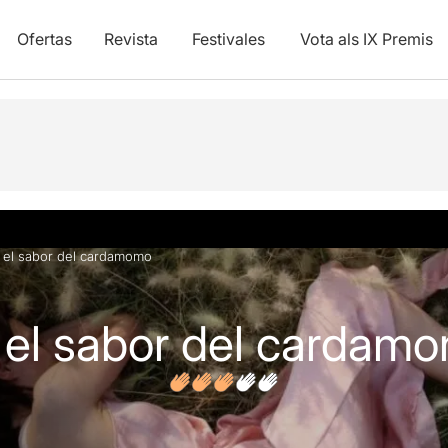
Ofertas
Revista
Festivales
Vota als IX Premis
ones
 el sabor del cardamomo
 el sabor del cardam