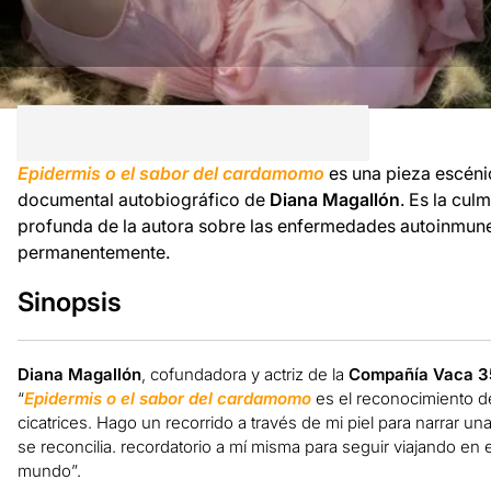
Epidermis o el sabor del cardamomo
es una pieza escéni
documental autobiográfico de
Diana Magallón
. Es la cu
profunda de la autora sobre las enfermedades autoinmune
permanentemente.
Sinopsis
Diana Magallón
, cofundadora y actriz de la
Compañía Vaca 3
“
Epidermis o el sabor del cardamomo
es el reconocimiento de
cicatrices. Hago un recorrido a través de mi piel para narrar un
se reconcilia. recordatorio a mí misma para seguir viajando en 
mundo”.