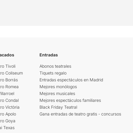
tacados
Entradas
ro Tívoli
Abonos teatrales
tro Coliseum
Tiquets regalo
ro Borrás
Entradas espectáculos en Madrid
tro Romea
Mejores monólogos
llarroel
Mejores musicales
tro Condal
Mejores espectáculos familiares
ro Victòria
Black Friday Teatral
ro Apolo
Gana entradas de teatro gratis - concursos
tro Goya
ai Texas