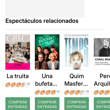
Espectáculos relacionados
La truita
Una
Quim
Per
bufetada
Masferre
Arqui
a temps
r: Temps
: Cor
romp
COMPRAR
COMPRAR
COMPRAR
COMP
ENTRADAS
ENTRADAS
ENTRADAS
ENTRA