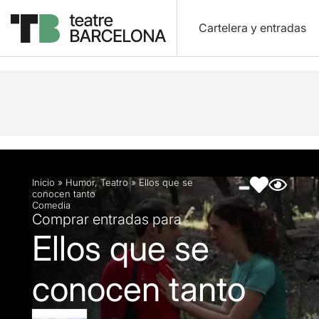
Cartelera y entradas
Descripción
Ficha artística
Fotos y vídeos
Inicio
»
Humor
,
Teatro
»
Ellos que se
conocen tanto
Comedia
Comprar entradas para
Ellos que se
conocen tanto