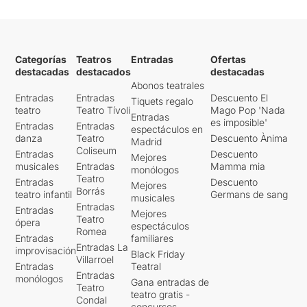
Categorías
Teatros
Entradas
Ofertas
destacadas
destacados
destacadas
Abonos teatrales
Entradas
Entradas
Descuento El
Tiquets regalo
teatro
Teatro Tívoli
Mago Pop 'Nada
Entradas
es imposible'
Entradas
Entradas
espectáculos en
danza
Teatro
Descuento Ànima
Madrid
Coliseum
Entradas
Descuento
Mejores
musicales
Entradas
Mamma mia
monólogos
Teatro
Entradas
Descuento
Mejores
Borrás
teatro infantil
Germans de sang
musicales
Entradas
Entradas
Mejores
Teatro
ópera
espectáculos
Romea
Entradas
familiares
Entradas La
improvisación
Black Friday
Villarroel
Entradas
Teatral
Entradas
monólogos
Gana entradas de
Teatro
teatro gratis -
Condal
concursos