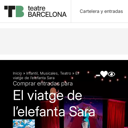
Cartelera y entradas
Descripción
Ficha artística
Fotos y vídeos
Inicio
»
Infantil
,
Musicales
,
Teatro
»
El
viatge de l’elefanta Sara
Comprar entradas para
El viatge de
l’elefanta Sara