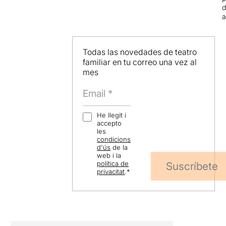
d
Todas las novedades de teatro
familiar en tu correo una vez al
mes
He llegit i
accepto
les
condicions
d'ús
de la
web i la
política de
Suscríbete
privacitat
.
*