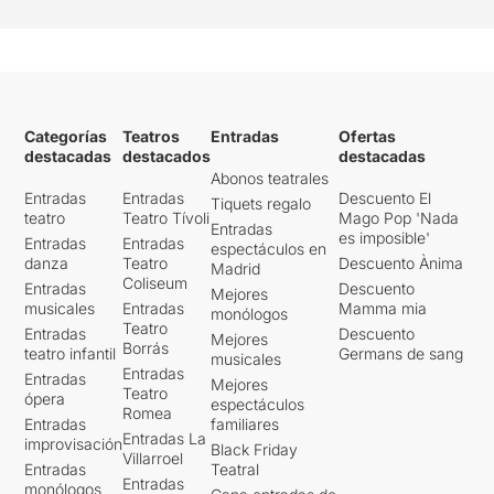
Categorías
Teatros
Entradas
Ofertas
destacadas
destacados
destacadas
Abonos teatrales
Entradas
Entradas
Descuento El
Tiquets regalo
teatro
Teatro Tívoli
Mago Pop 'Nada
Entradas
es imposible'
Entradas
Entradas
espectáculos en
danza
Teatro
Descuento Ànima
Madrid
Coliseum
Entradas
Descuento
Mejores
musicales
Entradas
Mamma mia
monólogos
Teatro
Entradas
Descuento
Mejores
Borrás
teatro infantil
Germans de sang
musicales
Entradas
Entradas
Mejores
Teatro
ópera
espectáculos
Romea
Entradas
familiares
Entradas La
improvisación
Black Friday
Villarroel
Entradas
Teatral
Entradas
monólogos