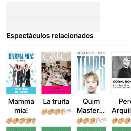
Espectáculos relacionados
Mamma
La truita
Quim
Per
mia!
Masferre
Arqui
r: Temps
: Cor
romp