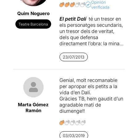
Opinión
verificada
Quim Noguero
El petit Dalí
té un tresor en
Teatre Barcelona
els personatges secundaris,
un tresor dels de veritat,
dels que defensa
directament l’obra: la mina
imaginativa que guardem
dins nostre. En canvi, hi
23/07/2013
resulta un pèl naïf i pedestre
la figura del personatge
principal, la del petit Dalí,
Genial, molt recomanable
aquí rebatejat com a Salvi,
per apropar els petits a la
potser per connectar amb
vida d’en Dalí.
els escolars d’avui, potser
Gràcies TB, hem gaudit d’un
perquè els d’Únic
Marta Gómez
agradable matí de
Produccions no saben que
Ramón
diumenge!!
Salvador Dalí ja en tenia un
altre, de diminutiu: Vador. A
vegades es cau en el tòpic
reelaborat a
posteriori
sobre
la fama del personatge més
03/03/2019