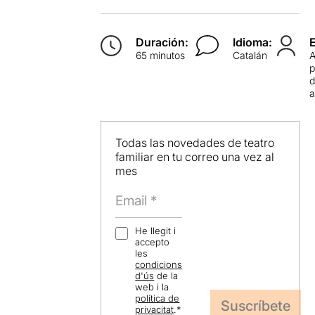
Duración:
Idioma:
65 minutos
Catalán
p
d
Todas las novedades de teatro
familiar en tu correo una vez al
mes
He llegit i
accepto
les
condicions
d'ús
de la
web i la
política de
privacitat
.
*