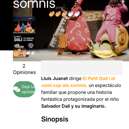
somnis
2
Opiniones
Lluis Juanet
dirige
El Petit Dalí i el
camí cap als somnis
,
un espectáculo
Deja tu
opinión
familiar que propone una historia
fantástica protagonizada por el niño
Salvador Dalí y su imaginario.
Sinopsis