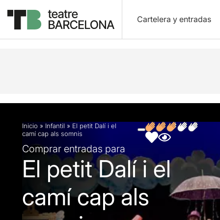
Cartelera y entradas
Descripción
Ficha artística
Fotos y vídeos
O
Inicio
»
Infantil
»
El petit Dalí i el
camí cap als somnis
Comprar entradas para
El petit Dalí i el
camí cap als