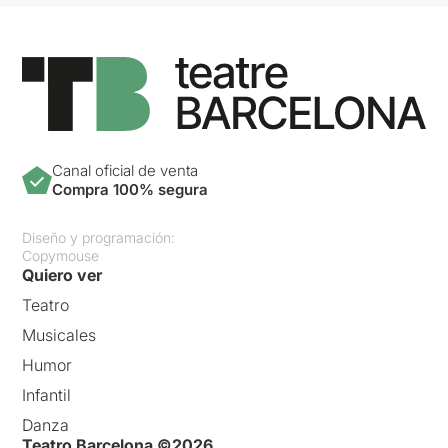
protagonista, i potser fins i
tot l’actuació del jove actor
que l’interpretava el
dissabte 20 de juliol. Falla el
que no és pròpiament ni
troballa plàstica ni teatral,
sinó mer pretext narratiu. Al
contrari, els personatges
secundaris són grans
Canal oficial de venta
companys de joc. Els únics
Compra 100% segura
que, per moments, tornaven
a cridar l’atenció de la
Diseño y programación:
canalla que al Petit
Copymouse
Poliorama no acabava de
Quiero ver
concentrar-se.
Teatro
Musicales
Humor
Infantil
Danza
Teatro Barcelona ©2026