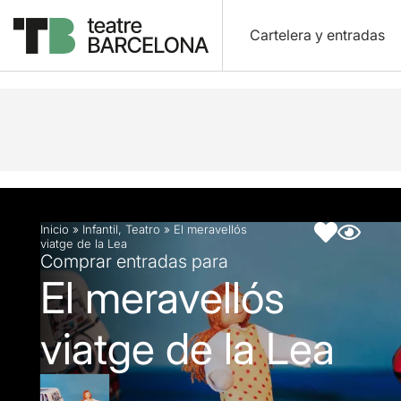
Cartelera y entradas
Descripción
Ficha artística
Inicio
»
Infantil
,
Teatro
»
El meravellós
viatge de la Lea
Comprar entradas para
El meravellós
viatge de la Lea