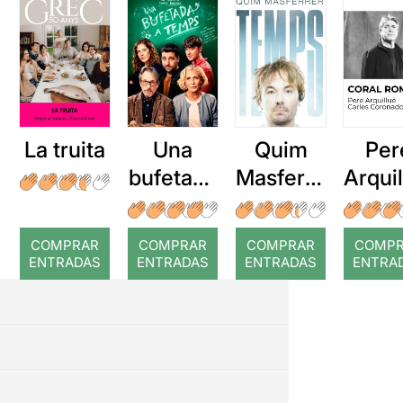
La truita
Una
Quim
Per
bufetada
Masferre
Arqui
a temps
r: Temps
: Cor
romp
COMPRAR
COMPRAR
COMPRAR
COMP
ENTRADAS
ENTRADAS
ENTRADAS
ENTRA