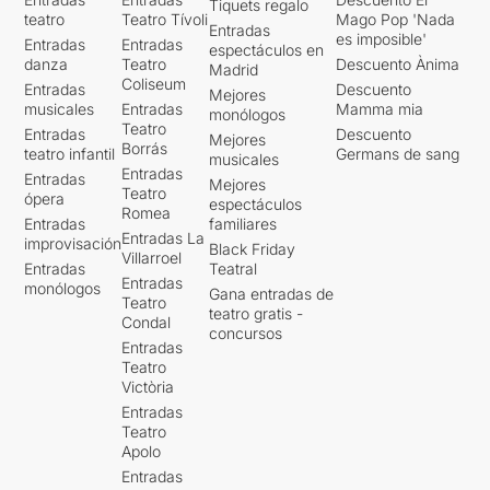
Tiquets regalo
teatro
Teatro Tívoli
Mago Pop 'Nada
Entradas
es imposible'
Entradas
Entradas
espectáculos en
danza
Teatro
Descuento Ànima
Madrid
Coliseum
Entradas
Descuento
Mejores
musicales
Entradas
Mamma mia
monólogos
Teatro
Entradas
Descuento
Mejores
Borrás
teatro infantil
Germans de sang
musicales
Entradas
Entradas
Mejores
Teatro
ópera
espectáculos
Romea
Entradas
familiares
Entradas La
improvisación
Black Friday
Villarroel
Entradas
Teatral
Entradas
monólogos
Gana entradas de
Teatro
teatro gratis -
Condal
concursos
Entradas
Teatro
Victòria
Entradas
Teatro
Apolo
Entradas