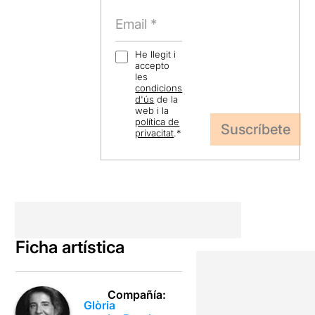
He llegit i
accepto
les
condicions
d'ús
de la
web i la
política de
privacitat
.
*
Ficha artística
Compañía:
Glòria