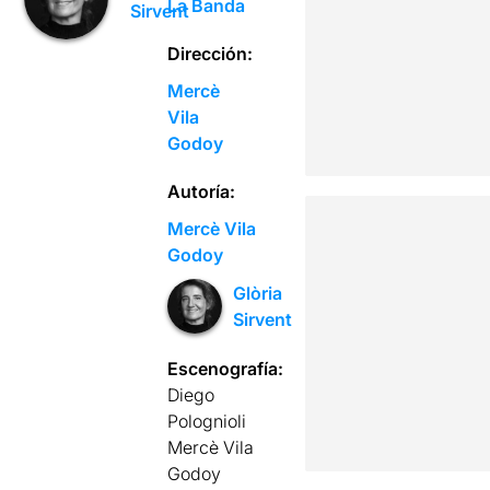
La Banda
Sirvent
Dirección:
Mercè
Vila
Godoy
Autoría:
Mercè Vila
Godoy
Glòria
Sirvent
Escenografía:
Diego
Polognioli
Mercè Vila
Godoy