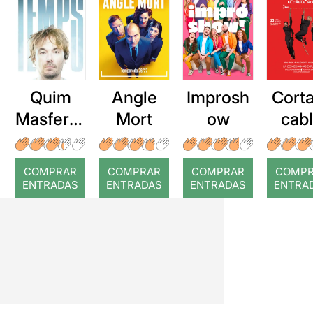
Quim
Angle
Improsh
Corta
Masferre
Mort
ow
cab
r: Temps
roj
COMPRAR
COMPRAR
COMPRAR
COMP
ENTRADAS
ENTRADAS
ENTRADAS
ENTRA