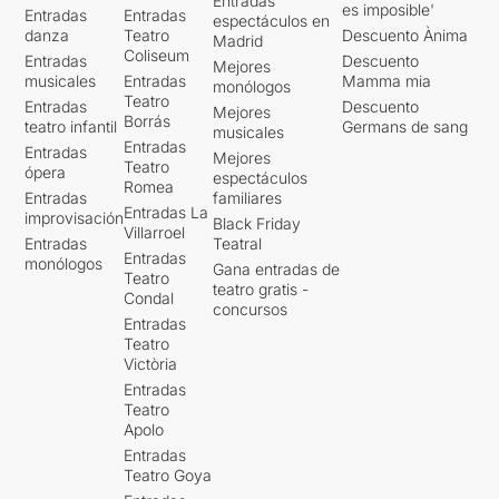
Entradas
es imposible'
Entradas
Entradas
espectáculos en
danza
Teatro
Descuento Ànima
Madrid
Coliseum
Entradas
Descuento
Mejores
musicales
Entradas
Mamma mia
monólogos
Teatro
Entradas
Descuento
Mejores
Borrás
teatro infantil
Germans de sang
musicales
Entradas
Entradas
Mejores
Teatro
ópera
espectáculos
Romea
Entradas
familiares
Entradas La
improvisación
Black Friday
Villarroel
Entradas
Teatral
Entradas
monólogos
Gana entradas de
Teatro
teatro gratis -
Condal
concursos
Entradas
Teatro
Victòria
Entradas
Teatro
Apolo
Entradas
Teatro Goya