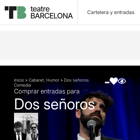
Cartelera y entradas
Descripción
Ficha artística
Fotos y vídeos
Inicio
»
Cabaret
,
Humor
»
Dos señoros
Comedia
Comprar entradas para
Dos señoros