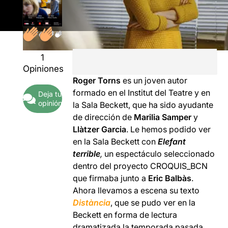
1
Opiniones
Roger Torns
es un joven autor
formado en el Institut del Teatre y en
Deja tu
opinión
la Sala Beckett, que ha sido ayudante
de dirección de
Marilia Samper
y
Llàtzer Garcia
. Le hemos podido ver
en la Sala Beckett con
Elefant
terrible
,
un espectáculo seleccionado
dentro del proyecto CROQUIS_BCN
que firmaba junto a
Eric Balbàs
.
Ahora llevamos a escena su texto
Distància
, que se pudo ver en la
Beckett en forma de lectura
dramatizada la temporada pasada.