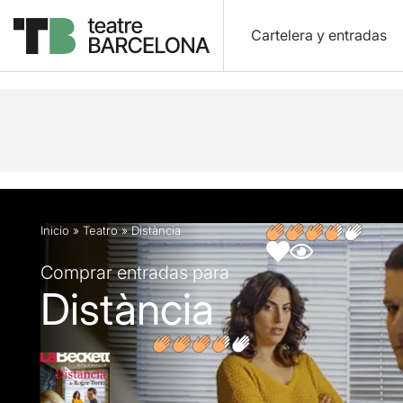
Cartelera y entradas
Descripción
Ficha artística
Opiniones
Inicio
»
Teatro
»
Distància
Comprar entradas para
Distància