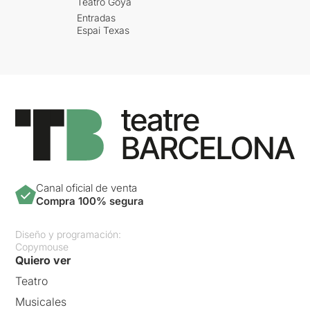
Teatro Goya
Torns ha escrit
Entradas
un paperàs pel personatge
Espai Texas
de la Dolors, molt ric de
matisos que evidentment
Alba
Florejachs ha sabut aprofit
ar al màxim
... i ens ha deixat
literalment clavats a la
butaca.
De totes maneres, nosaltres
el que valorem més
d'aquesta proposta,
és
Canal oficial de venta
sense cap mena de dubte,
Compra 100% segura
el text i la direcció.
Una posada en escena molt
Diseño y programación:
encertada on els canvis
Copymouse
d'il·luminació faciliten el
Quiero ver
canvi d'escena sense que
Teatro
els actors hagin de bellugar-
se del lloc on són.
Molt
Musicales