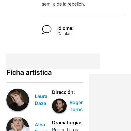
semilla de la rebelión.
Idioma:
Catalán
Ficha artística
Dirección:
Laura
Roger
Daza
Torns
Dramaturgia:
Alba
Roger Torns