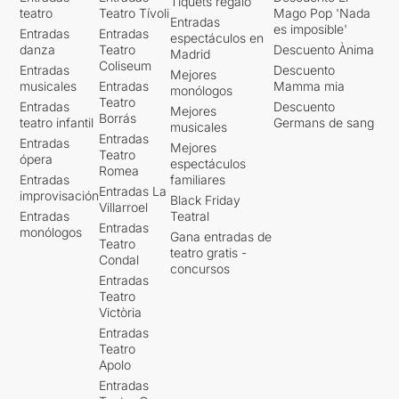
l'abast de tothom.
Ella vol
Tiquets regalo
teatro
Teatro Tívoli
Mago Pop 'Nada
generar el debat i
Entradas
es imposible'
Entradas
Entradas
qüestionar actituds
.
espectáculos en
danza
Teatro
Descuento Ànima
Madrid
Coliseum
Entradas
Descuento
L’Esther (
Laura Daza
), una
Mejores
musicales
Entradas
Mamma mia
alumna exemplar, adopta
monólogos
Teatro
Entradas
Descuento
una actitud rebel fins al punt
Mejores
Borrás
teatro infantil
Germans de sang
d’agredir a un company.
musicales
Entradas
Entradas
Mejores
Teatro
ópera
A partir d'aquí es
espectáculos
Romea
desenvolupen
una sèrie de
Entradas
familiares
Entradas La
improvisación
converses entre els tres on
Black Friday
Villarroel
es barregen molt
Entradas
Teatral
Entradas
monólogos
encertadament temes
Gana entradas de
Teatro
laborals i temes personals
i
teatro gratis -
Condal
es qüestionen els patrons de
concursos
Entradas
comportament que sempre
Teatro
s'han considerat
Victòria
inqüestionables.
Entradas
Teatro
De fet
els tres actors
Apolo
interpreten els seus papers
Entradas
magníficament
, però Roger