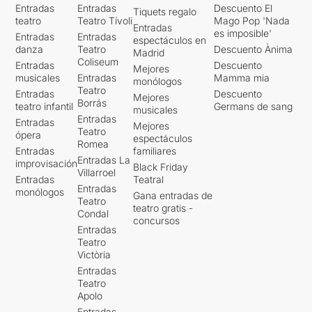
Entradas
Entradas
Descuento El
Tiquets regalo
teatro
Teatro Tívoli
Mago Pop 'Nada
Entradas
es imposible'
Entradas
Entradas
espectáculos en
danza
Teatro
Descuento Ànima
Madrid
Coliseum
Entradas
Descuento
Mejores
musicales
Entradas
Mamma mia
monólogos
Teatro
Entradas
Descuento
Mejores
Borrás
teatro infantil
Germans de sang
musicales
Entradas
Entradas
Mejores
Teatro
ópera
espectáculos
Romea
Entradas
familiares
Entradas La
improvisación
Black Friday
Villarroel
Entradas
Teatral
Entradas
monólogos
Gana entradas de
Teatro
teatro gratis -
Condal
concursos
Entradas
Teatro
Victòria
Entradas
Teatro
Apolo
Entradas