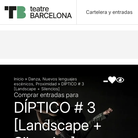
Cartelera y entradas
Descripción
Ficha artística
Fotos y vídeos
Ar
Inicio
»
Danza
,
Nuevos lenguajes
escénicos
,
Proximidad
»
DÍPTICO # 3
[Landscape + Silencios]
Comprar entradas para
DÍPTICO # 3
[Landscape +