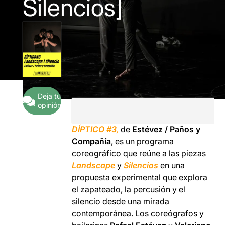
Silencios]
Deja tu
opinión
DÍPTICO #3
,
de
Estévez / Paños y
Compañía
, es un programa
coreográfico que reúne a las piezas
Landscape
y
Silencios
en una
propuesta experimental que explora
el zapateado, la percusión y el
silencio desde una mirada
contemporánea. Los coreógrafos y