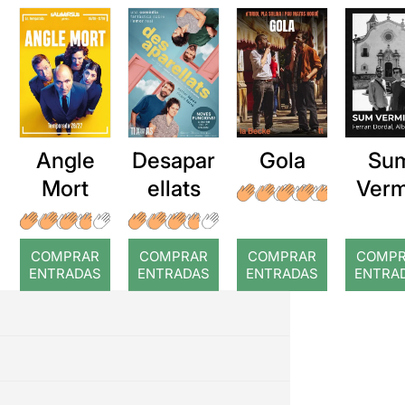
Angle
Desapar
Gola
Su
Mort
ellats
Verm
COMPRAR
COMPRAR
COMPRAR
COMP
ENTRADAS
ENTRADAS
ENTRADAS
ENTRA