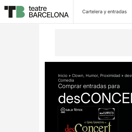
Cartelera y entradas
Descripción
Ficha artística
Fotos 
Inicio
»
Clown
,
Humor
,
Proximidad
»
de
Comedia
Comprar entradas para
desCONCE