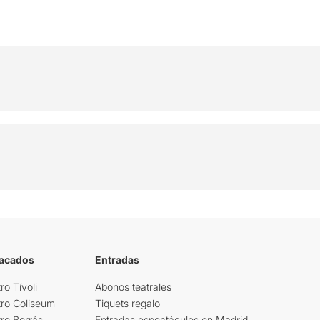
tacados
Entradas
ro Tívoli
Abonos teatrales
tro Coliseum
Tiquets regalo
ro Borrás
Entradas espectáculos en Madrid