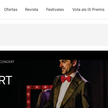
Ofertas
Revista
Festivales
Vota als IX Premis
y vídeos
sCONCERT
RT