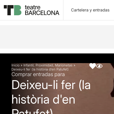
Cartelera y entradas
Descripción
Ficha artística
Fotos y vídeos
Ar
Inicio
»
Infantil
,
Proximidad
,
Marionetas
»
Deixeu-li fer (la història d’en Patufet)
Comprar entradas para
Deixeu-li fer (la
història d'en
Patufet)