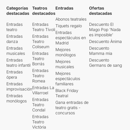
Categorías
Teatros
Entradas
Ofertas
destacadas
destacados
destacadas
Abonos teatrales
Entradas
Entradas
Descuento El
Tiquets regalo
teatro
Teatro Tívoli
Mago Pop 'Nada
Entradas
es imposible'
Entradas
Entradas
espectáculos en
danza
Teatro
Descuento Ànima
Madrid
Coliseum
Entradas
Descuento
Mejores
musicales
Entradas
Mamma mia
monólogos
Teatro
Entradas
Descuento
Mejores
Borrás
teatro infantil
Germans de sang
musicales
Entradas
Entradas
Mejores
Teatro
ópera
espectáculos
Romea
Entradas
familiares
Entradas La
improvisación
Black Friday
Villarroel
Entradas
Teatral
Entradas
monólogos
Gana entradas de
Teatro
teatro gratis -
Condal
concursos
Entradas
Teatro
Victòria