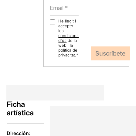
He llegit i
accepto
les
condicions
d'ús
de la
web i la
política de
privacitat
.
*
Ficha
artística
Dirección: