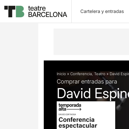
Cartelera y entradas
Descripción
Ficha artística
Inicio
»
Conferencia
,
Teatro
»
David Espi
Comprar entradas para
David Espin