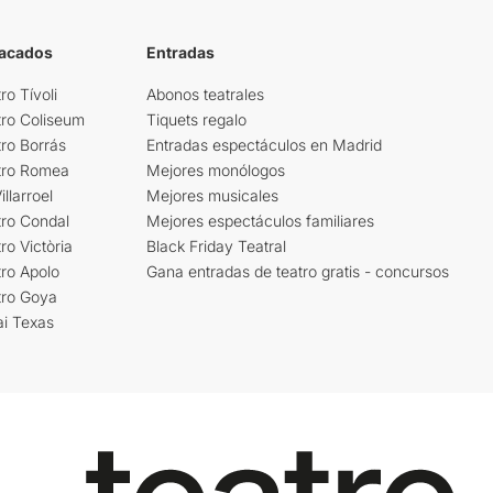
tacados
Entradas
ro Tívoli
Abonos teatrales
tro Coliseum
Tiquets regalo
ro Borrás
Entradas espectáculos en Madrid
tro Romea
Mejores monólogos
llarroel
Mejores musicales
tro Condal
Mejores espectáculos familiares
ro Victòria
Black Friday Teatral
ro Apolo
Gana entradas de teatro gratis - concursos
tro Goya
ai Texas