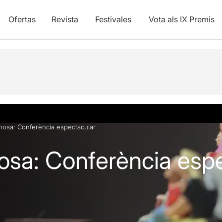
Ofertas
Revista
Festivales
Vota als IX Premis
nosa: Conferència espectacular
osa: Conferència esp