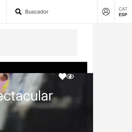
CAT
ESP
ectacular