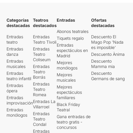
Categorías
Teatros
Entradas
Ofertas
destacadas
destacados
destacadas
Abonos teatrales
Entradas
Entradas
Descuento El
Tiquets regalo
teatro
Teatro Tívoli
Mago Pop 'Nada
Entradas
es imposible'
Entradas
Entradas
espectáculos en
danza
Teatro
Descuento Ànima
Madrid
Coliseum
Entradas
Descuento
Mejores
musicales
Entradas
Mamma mia
monólogos
Teatro
Entradas
Descuento
Mejores
Borrás
teatro infantil
Germans de sang
musicales
Entradas
Entradas
Mejores
Teatro
ópera
espectáculos
Romea
Entradas
familiares
Entradas La
improvisación
Black Friday
Villarroel
Entradas
Teatral
Entradas
monólogos
Gana entradas de
Teatro
teatro gratis -
Condal
concursos
Entradas