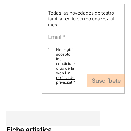
Todas las novedades de teatro
familiar en tu correo una vez al
mes
He llegit i
accepto
les
condicions
d'ús
de la
web i la
política de
privacitat
.
*
Ficha artística