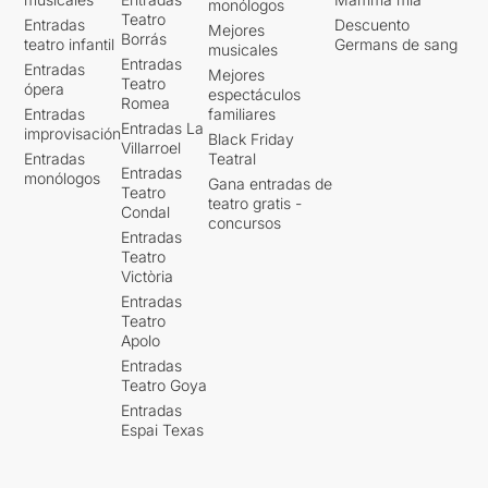
monólogos
Teatro
Entradas
Descuento
Mejores
Borrás
teatro infantil
Germans de sang
musicales
Entradas
Entradas
Mejores
Teatro
ópera
espectáculos
Romea
Entradas
familiares
Entradas La
improvisación
Black Friday
Villarroel
Entradas
Teatral
Entradas
monólogos
Gana entradas de
Teatro
teatro gratis -
Condal
concursos
Entradas
Teatro
Victòria
Entradas
Teatro
Apolo
Entradas
Teatro Goya
Entradas
Espai Texas