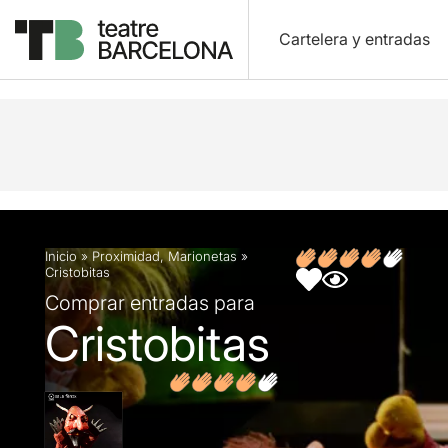
Cartelera y entradas
Descripción
Ficha artística
Fotos y vídeos
O
Inicio
»
Proximidad
,
Marionetas
»
Cristobitas
Comprar entradas para
Cristobitas