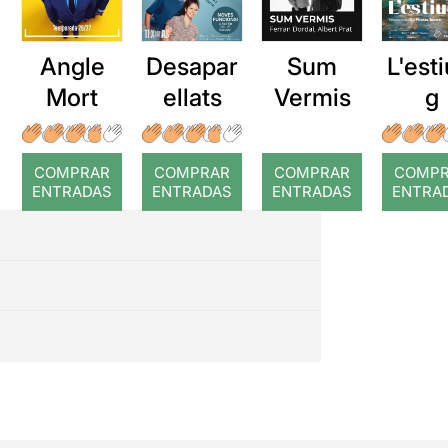
Angle
Desapar
Sum
L'esti
Mort
ellats
Vermis
g
COMPRAR
COMPRAR
COMPRAR
COMP
ENTRADAS
ENTRADAS
ENTRADAS
ENTRA