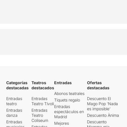
Categorías
Teatros
Entradas
Ofertas
destacadas
destacados
destacadas
Abonos teatrales
Entradas
Entradas
Descuento El
Tiquets regalo
teatro
Teatro Tívoli
Mago Pop 'Nada
Entradas
es imposible'
Entradas
Entradas
espectáculos en
danza
Teatro
Descuento Ànima
Madrid
Coliseum
Entradas
Descuento
Mejores
musicales
Entradas
Mamma mia