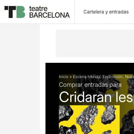
Cartelera y entradas
Descripción
Ficha artística
Inicio
»
Escena híbrida
,
Exposición
,
Nuev
Comprar entradas para
Cridaran le