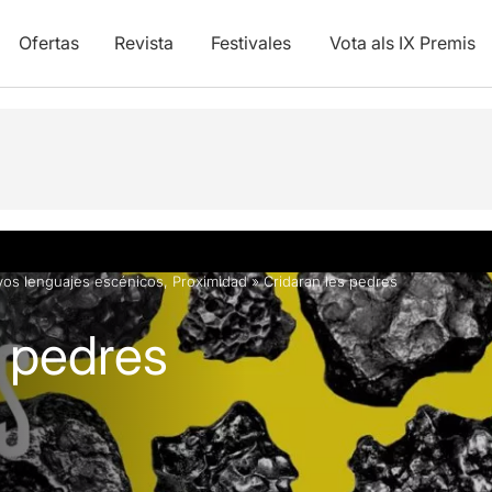
Ofertas
Revista
Festivales
Vota als IX Premis
os lenguajes escénicos
,
Proximidad
»
Cridaran les pedres
s pedres