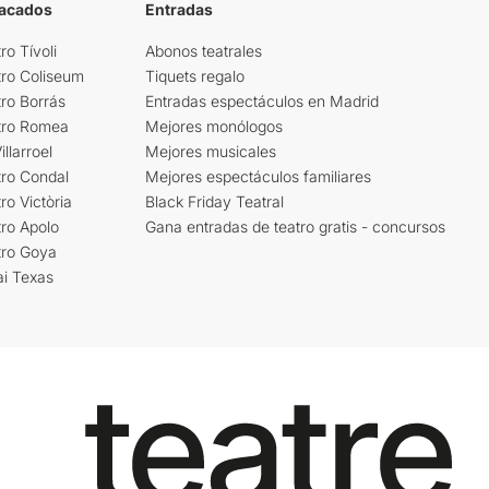
tacados
Entradas
ro Tívoli
Abonos teatrales
tro Coliseum
Tiquets regalo
ro Borrás
Entradas espectáculos en Madrid
tro Romea
Mejores monólogos
llarroel
Mejores musicales
tro Condal
Mejores espectáculos familiares
ro Victòria
Black Friday Teatral
ro Apolo
Gana entradas de teatro gratis - concursos
tro Goya
ai Texas