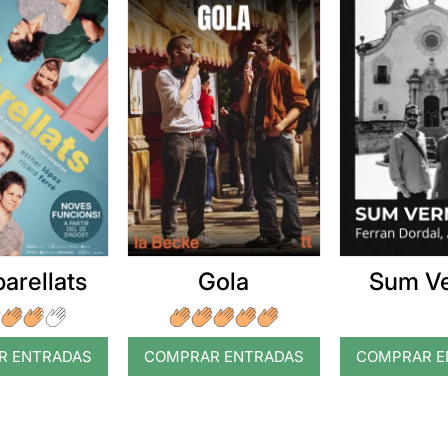
arellats
Gola
Sum V
R ENTRADAS
COMPRAR ENTRADAS
COMPRAR E