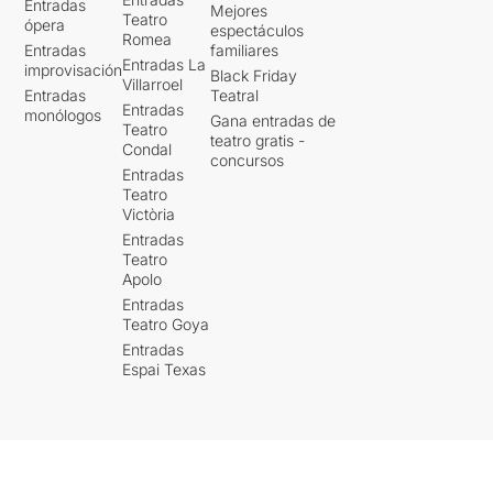
Entradas
Mejores
Teatro
ópera
espectáculos
Romea
Entradas
familiares
Entradas La
improvisación
Black Friday
Villarroel
Entradas
Teatral
Entradas
monólogos
Gana entradas de
Teatro
teatro gratis -
Condal
concursos
Entradas
Teatro
Victòria
Entradas
Teatro
Apolo
Entradas
Teatro Goya
Entradas
Espai Texas