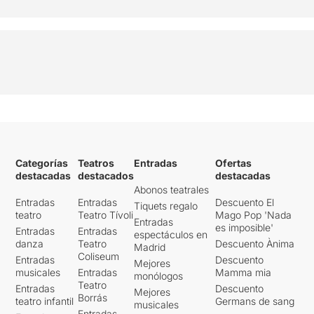
Categorías
Teatros
Entradas
Ofertas
destacadas
destacados
destacadas
Abonos teatrales
Entradas
Entradas
Descuento El
Tiquets regalo
teatro
Teatro Tívoli
Mago Pop 'Nada
Entradas
es imposible'
Entradas
Entradas
espectáculos en
danza
Teatro
Descuento Ànima
Madrid
Coliseum
Entradas
Descuento
Mejores
musicales
Entradas
Mamma mia
monólogos
Teatro
Entradas
Descuento
Mejores
Borrás
teatro infantil
Germans de sang
musicales
Entradas