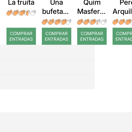
La truita
Una
Quim
Per
bufetada
Masferre
Arqui
a temps
r: Temps
: Cor
romp
COMPRAR
COMPRAR
COMPRAR
COMP
ENTRADAS
ENTRADAS
ENTRADAS
ENTRA