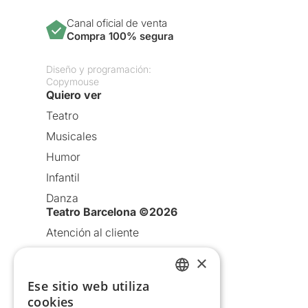
Canal oficial de venta
Compra 100% segura
Diseño y programación:
Copymouse
Quiero ver
Teatro
Musicales
Humor
Infantil
Danza
Teatro Barcelona ©2026
Atención al cliente
Aviso legal
×
Política de privacidad
Ese sitio web utiliza
CATALAN
Política de Cookies
cookies