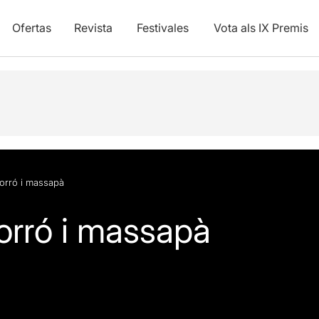
Ofertas
Revista
Festivales
Vota als IX Premis
orró i massapà
orró i massapà