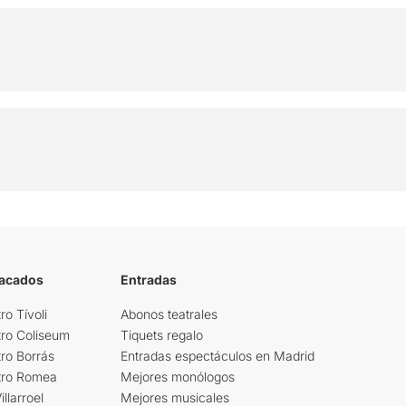
tacados
Entradas
ro Tívoli
Abonos teatrales
tro Coliseum
Tiquets regalo
ro Borrás
Entradas espectáculos en Madrid
tro Romea
Mejores monólogos
llarroel
Mejores musicales