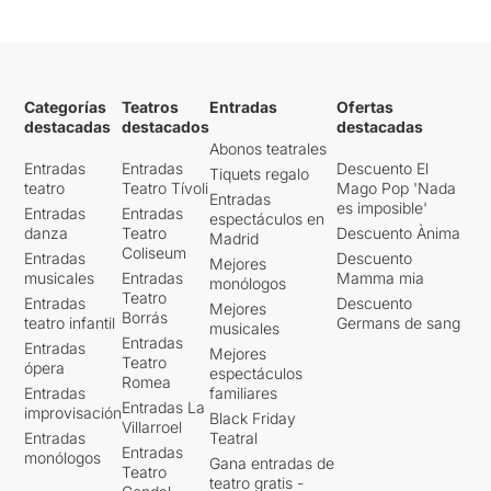
Categorías
Teatros
Entradas
Ofertas
destacadas
destacados
destacadas
Abonos teatrales
Entradas
Entradas
Descuento El
Tiquets regalo
teatro
Teatro Tívoli
Mago Pop 'Nada
Entradas
es imposible'
Entradas
Entradas
espectáculos en
danza
Teatro
Descuento Ànima
Madrid
Coliseum
Entradas
Descuento
Mejores
musicales
Entradas
Mamma mia
monólogos
Teatro
Entradas
Descuento
Mejores
Borrás
teatro infantil
Germans de sang
musicales
Entradas
Entradas
Mejores
Teatro
ópera
espectáculos
Romea
Entradas
familiares
Entradas La
improvisación
Black Friday
Villarroel
Entradas
Teatral
Entradas
monólogos
Gana entradas de
Teatro
teatro gratis -