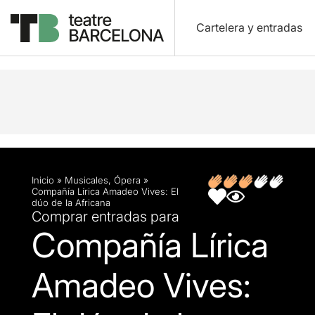
Cartelera y entradas
Descripción
Ficha artística
Inicio
»
Musicales
,
Ópera
»
Compañía Lírica Amadeo Vives: El
dúo de la Africana
Comprar entradas para
Compañía Lírica
Amadeo Vives: