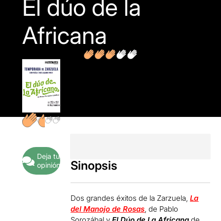
El dúo de la
Africana
Deja tu
Sinopsis
opinión
Dos grandes éxitos de la Zarzuela,
La
del Manojo de Rosas
, de Pablo
Sorozábal y
El Dúo de La Africana
de