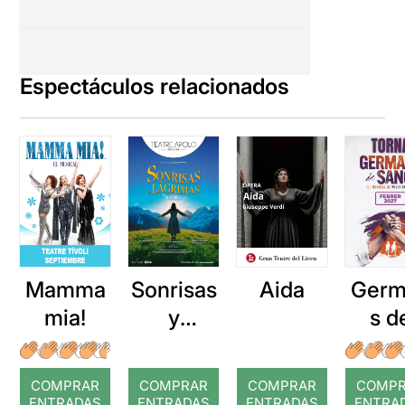
Espectáculos relacionados
Mamma
Sonrisas
Aida
Germ
mia!
y
s d
lágrimas
san
COMPRAR
COMPRAR
COMPRAR
COMP
ENTRADAS
ENTRADAS
ENTRADAS
ENTRA