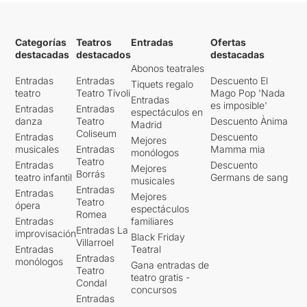
Categorías
Teatros
Entradas
Ofertas
destacadas
destacados
destacadas
Abonos teatrales
Entradas
Entradas
Descuento El
Tiquets regalo
teatro
Teatro Tívoli
Mago Pop 'Nada
Entradas
es imposible'
Entradas
Entradas
espectáculos en
danza
Teatro
Descuento Ànima
Madrid
Coliseum
Entradas
Descuento
Mejores
musicales
Entradas
Mamma mia
monólogos
Teatro
Entradas
Descuento
Mejores
Borrás
teatro infantil
Germans de sang
musicales
Entradas
Entradas
Mejores
Teatro
ópera
espectáculos
Romea
Entradas
familiares
Entradas La
improvisación
Black Friday
Villarroel
Entradas
Teatral
Entradas
monólogos
Gana entradas de
Teatro
teatro gratis -
Condal
concursos
Entradas