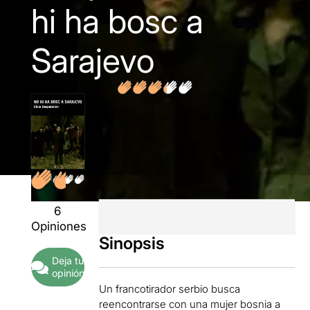
hi ha bosc a
Sarajevo
6
Opiniones
Sinopsis
Deja tu
opinión
Un francotirador serbio busca
reencontrarse con una mujer bosnia a