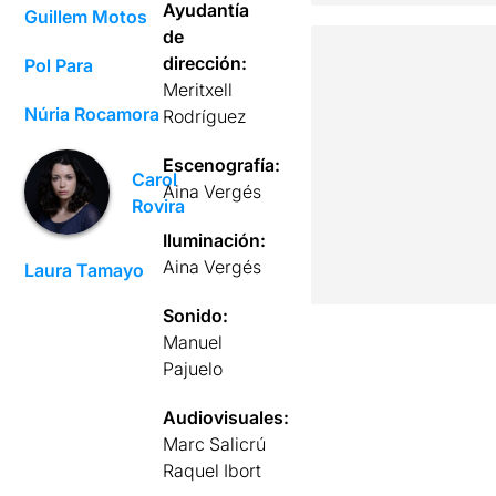
Ayudantía
Guillem Motos
de
dirección:
Pol Para
Meritxell
Núria Rocamora
Rodríguez
Escenografía:
Carol
Aina Vergés
Rovira
Iluminación:
Aina Vergés
Laura Tamayo
Sonido:
Manuel
Pajuelo
Audiovisuales:
Marc Salicrú
Raquel Ibort