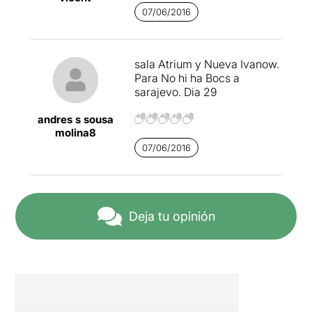
Compañía Paradiso 99. NO
07/06/2016
HI HA BOSC A SARAJEVO
va ser premiada amb el
primer premi del Cicle de
Creació DespertaLab2016
sala Atrium y Nueva Ivanow.
promogut per la Sala Atrium
Para No hi ha Bocs a
i la Nau Ivanow.
sarajevo. Dia 29
Si voleu llegir la valoració
andres s sousa
sencera cliqueu
AQUÍ
molina8
07/06/2016
Deja tu opinión