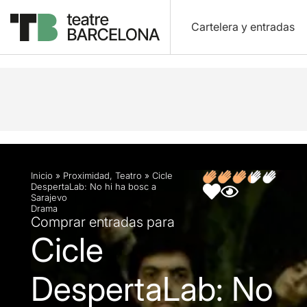
Cartelera y entradas
Descripción
Ficha artística
Opiniones
Inicio
»
Proximidad
,
Teatro
»
Cicle
DespertaLab: No hi ha bosc a
Sarajevo
Drama
Comprar entradas para
Cicle
DespertaLab: No