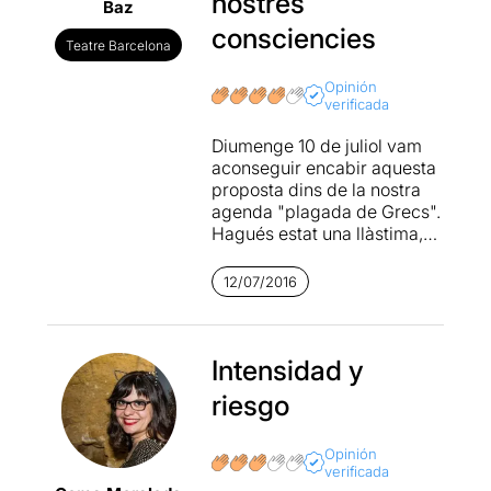
nostres
Baz
consciencies
Teatre Barcelona
Opinión
verificada
Diumenge 10 de juliol vam
aconseguir encabir aquesta
proposta dins de la nostra
agenda "plagada de Grecs".
Hagués estat una llàstima,
que no l'haguéssim pogut
veure perquè ens va deixar
12/07/2016
absolutament aclaparats,
tant pel text, com per la
posada en escena com per
les magnífiques
Intensidad y
interpretacions dels nou
riesgo
intèrprets.
Estem davant d'una
Opinión
verificada
proposta que ens parla de la