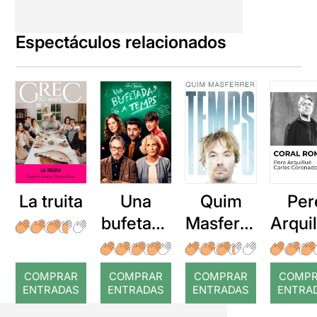
Espectáculos relacionados
La truita
Una
Quim
Per
bufetada
Masferre
Arqui
a temps
r: Temps
: Cor
romp
COMPRAR
COMPRAR
COMPRAR
COMP
ENTRADAS
ENTRADAS
ENTRADAS
ENTRA