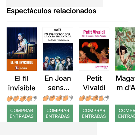
Espectáculos relacionados
Petit
En Joan
Maga
El fil
Vivaldi
sense
m d'A
invisible
por i la
El lli
casa
de 
COMPRAR
COMPRAR
COMPRAR
COMP
encanta
sel
ENTRADAS
ENTRADAS
ENTRADAS
ENTRA
da