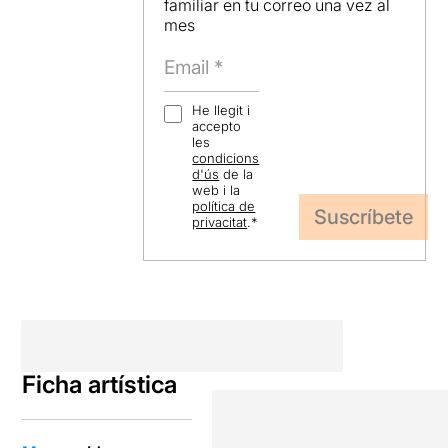
familiar en tu correo una vez al
mes
He llegit i
accepto
les
condicions
d'ús
de la
web i la
política de
privacitat
.
*
Ficha artística