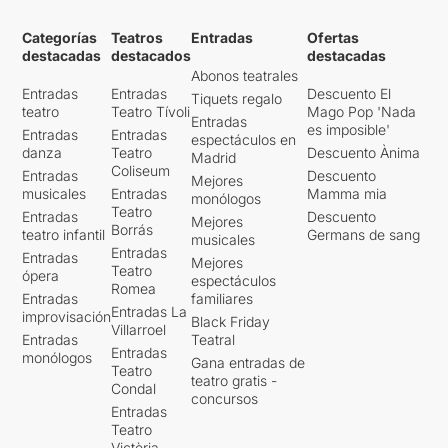
Categorías
Teatros
Entradas
Ofertas
destacadas
destacados
destacadas
Abonos teatrales
Entradas
Entradas
Descuento El
Tiquets regalo
teatro
Teatro Tívoli
Mago Pop 'Nada
Entradas
es imposible'
Entradas
Entradas
espectáculos en
danza
Teatro
Descuento Ànima
Madrid
Coliseum
Entradas
Descuento
Mejores
musicales
Entradas
Mamma mia
monólogos
Teatro
Entradas
Descuento
Mejores
Borrás
teatro infantil
Germans de sang
musicales
Entradas
Entradas
Mejores
Teatro
ópera
espectáculos
Romea
Entradas
familiares
Entradas La
improvisación
Black Friday
Villarroel
Entradas
Teatral
Entradas
monólogos
Gana entradas de
Teatro
teatro gratis -
Condal
concursos
Entradas
Teatro
Victòria