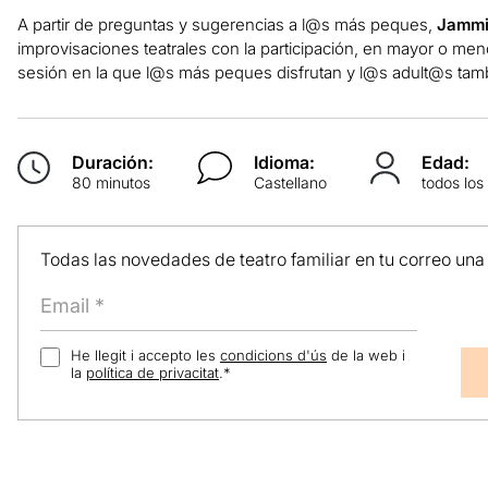
A partir de preguntas y sugerencias a l@s más peques,
Jammi
improvisaciones teatrales con la participación, en mayor o men
sesión en la que l@s más peques disfrutan y l@s adult@s tam
Duración:
Idioma:
Edad:
80 minutos
Castellano
todos los
Todas las novedades de teatro familiar en tu correo una
He llegit i accepto les
condicions d'ús
de la web i
la
política de privacitat
.
*