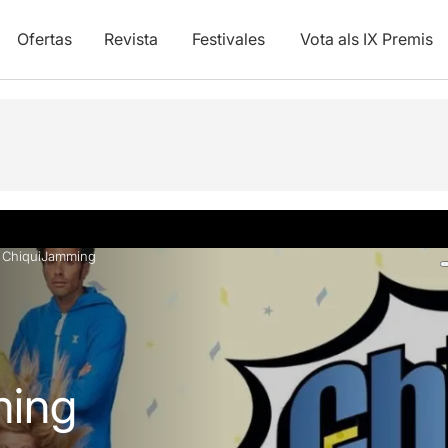
Ofertas
Revista
Festivales
Vota als IX Premis
ica
Fotos y vídeos
Info práctica
»
ChiquiJamming
ming