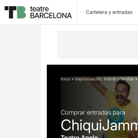
Cartelera y entradas
Descripción
Horarios
Ficha artíst
Inicio
»
Improvisación
,
Infantil y familiar
Comprar entradas para
ChiquiJam
Teatre Apolo