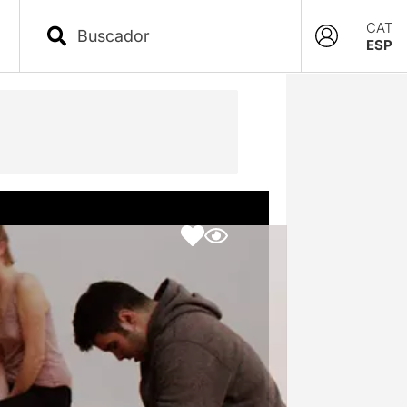
CAT
ESP