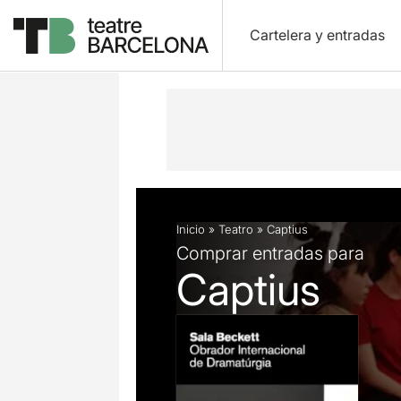
Cartelera y entradas
Descripción
Ficha artística
Fotos 
Inicio
»
Teatro
»
Captius
Comprar entradas para
Captius