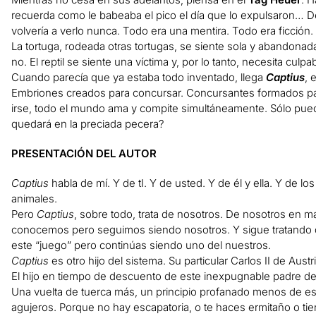
recuerda como le babeaba el pico el día que lo expulsaron… D
volvería a verlo nunca. Todo era una mentira. Todo era ficción.
La tortuga, rodeada otras tortugas, se siente sola y abandonada
no. El reptil se siente una víctima y, por lo tanto, necesita culpa
Cuando parecía que ya estaba todo inventado, llega
Captius
, 
Embriones creados para concursar. Concursantes formados para
irse, todo el mundo ama y compite simultáneamente. Sólo pue
quedará en la preciada pecera?
PRESENTACIÓN DEL AUTOR
Captius
habla de mí. Y de tI. Y de usted. Y de él y ella. Y de l
animales.
Pero
Captius
, sobre todo, trata de nosotros. De nosotros en 
conocemos pero seguimos siendo nosotros. Y sigue tratando d
este “juego” pero continúas siendo uno del nuestros.
Captius
es otro hijo del sistema. Su particular Carlos II de Aus
El hijo en tiempo de descuento de este inexpugnable padre 
Una vuelta de tuerca más, un principio profanado menos de est
agujeros. Porque no hay escapatoria, o te haces ermitaño o tie