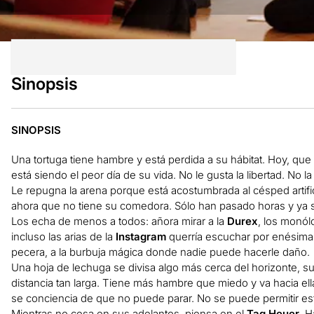
Sinopsis
SINOPSIS
Una tortuga tiene hambre y está perdida a su hábitat. Hoy, qu
está siendo el peor día de su vida. No le gusta la libertad. No l
Le repugna la arena porque está acostumbrada al césped artif
ahora que no tiene su comedora. Sólo han pasado horas y ya s
Los echa de menos a todos: añora mirar a la
Durex
, los monól
incluso las arias de la
Instagram
querría escuchar por enésima v
pecera, a la burbuja mágica donde nadie puede hacerle daño.
Una hoja de lechuga se divisa algo más cerca del horizonte, s
distancia tan larga. Tiene más hambre que miedo y va hacia ell
se conciencia de que no puede parar. No se puede permitir est
Mientras no cesa en sus adelantos, piensa en el
Tag Heuer
. 