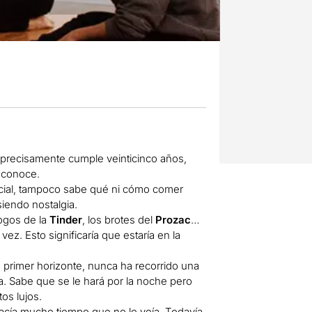
e precisamente cumple veinticinco años,
a conoce.
icial, tampoco sabe qué ni cómo comer
iendo nostalgia.
ogos de la
Tinder
, los brotes del
Prozac
…
ez. Esto significaría que estaría en la
u primer horizonte, nunca ha recorrido una
a. Sabe que se le hará por la noche pero
os lujos.
Hacía mucho tiempo que no lo veía. Todavía