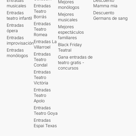
Entradas
Descuento
Mejores
musicales
Entradas
Mamma mia
monólogos
Teatro
Entradas
Descuento
Mejores
Borrás
teatro infantil
Germans de sang
musicales
Entradas
Entradas
Mejores
Teatro
ópera
espectáculos
Romea
Entradas
familiares
Entradas La
improvisación
Black Friday
Villarroel
Entradas
Teatral
Entradas
monólogos
Gana entradas de
Teatro
teatro gratis -
Condal
concursos
Entradas
Teatro
Victòria
Entradas
Teatro
Apolo
Entradas
Teatro Goya
Entradas
Espai Texas