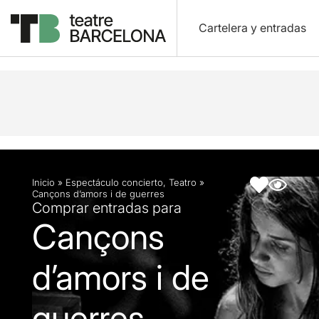
Cartelera y entradas
Descripción
Ficha artística
Inicio
»
Espectáculo concierto
,
Teatro
»
Cançons d’amors i de guerres
Comprar entradas para
Cançons
d’amors i de
guerres