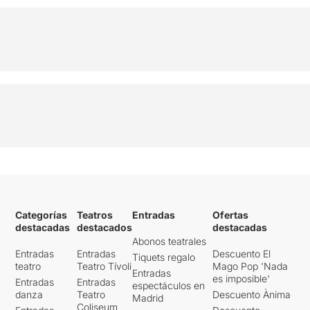
Categorías
Teatros
Entradas
Ofertas
destacadas
destacados
destacadas
Abonos teatrales
Entradas
Entradas
Descuento El
Tiquets regalo
teatro
Teatro Tívoli
Mago Pop 'Nada
Entradas
es imposible'
Entradas
Entradas
espectáculos en
danza
Teatro
Descuento Ànima
Madrid
Coliseum