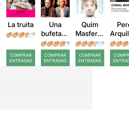
La truita
Una
Quim
Per
bufetada
Masferre
Arqui
a temps
r: Temps
: Cor
romp
COMPRAR
COMPRAR
COMPRAR
COMP
ENTRADAS
ENTRADAS
ENTRADAS
ENTRA