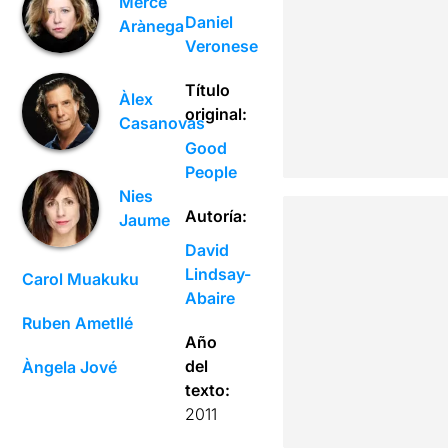
Mercè
Daniel
Arànega
Veronese
Título
Àlex
original:
Casanovas
Good
People
Nies
Autoría:
Jaume
David
Lindsay-
Carol Muakuku
Abaire
Ruben Ametllé
Año
del
Àngela Jové
texto:
2011