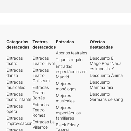
Categorías
Teatros
Entradas
Ofertas
destacadas
destacados
destacadas
Abonos teatrales
Entradas
Entradas
Descuento El
Tiquets regalo
teatro
Teatro Tívoli
Mago Pop 'Nada
Entradas
es imposible'
Entradas
Entradas
espectáculos en
danza
Teatro
Descuento Ànima
Madrid
Coliseum
Entradas
Descuento
Mejores
musicales
Entradas
Mamma mia
monólogos
Teatro
Entradas
Descuento
Mejores
Borrás
teatro infantil
Germans de sang
musicales
Entradas
Entradas
Mejores
Teatro
ópera
espectáculos
Romea
Entradas
familiares
Entradas La
improvisación
Black Friday
Villarroel
Entradas
Teatral