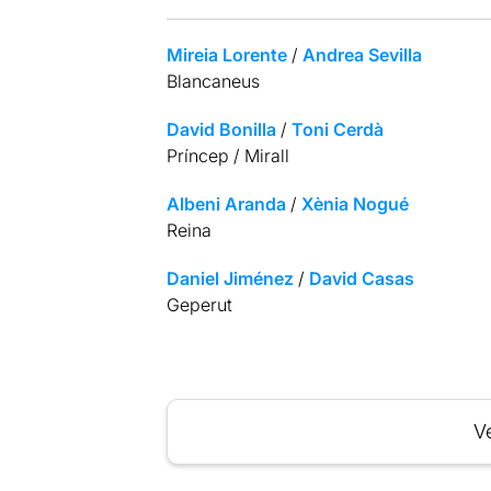
Mireia Lorente
/
Andrea Sevilla
Blancaneus
David Bonilla
/
Toni Cerdà
Príncep / Mirall
Albeni Aranda
/
Xènia Nogué
Reina
Daniel Jiménez
/
David Casas
Geperut
Ve