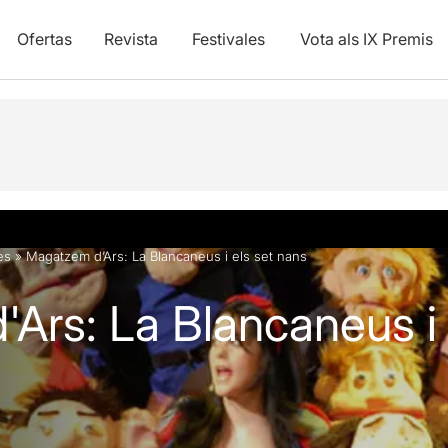
Ofertas
Revista
Festivales
Vota als IX Premis
y vídeos
es
»
Magatzem d’Ars: La Blancaneus i els set nans
Ars: La Blancaneus i 