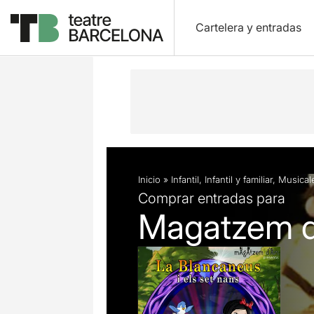
Cartelera y entradas
Descripción
Ficha artística
Fotos 
Inicio
»
Infantil
,
Infantil y familiar
,
Musical
Comprar entradas para
Magatzem d'