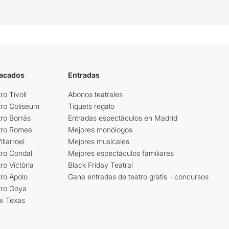
tacados
Entradas
ro Tívoli
Abonos teatrales
tro Coliseum
Tiquets regalo
ro Borrás
Entradas espectáculos en Madrid
tro Romea
Mejores monólogos
llarroel
Mejores musicales
tro Condal
Mejores espectáculos familiares
ro Victòria
Black Friday Teatral
ro Apolo
Gana entradas de teatro gratis - concursos
tro Goya
ai Texas