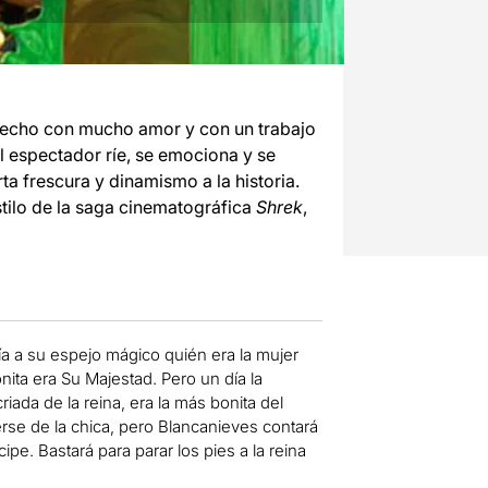
hecho con mucho amor y con un trabajo
l espectador ríe, se emociona y se
ta frescura y dinamismo a la historia.
stilo de la saga cinematográfica
Shrek
,
ía a su
espejo
mágico
quién era
la mujer
nita
era
Su Majestad
.
Pero
un día
la
criada
de la reina
,
era
la más
bonita
del
rse de
la chica, pero
Blancanieves
contará
cipe
.
Bastará
para parar los pies
a
la reina