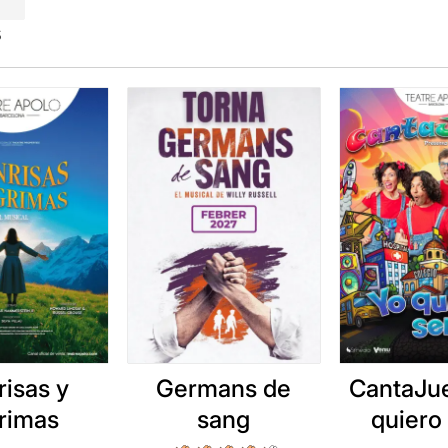
s
risas y
Germans de
CantaJu
grimas
sang
quiero 