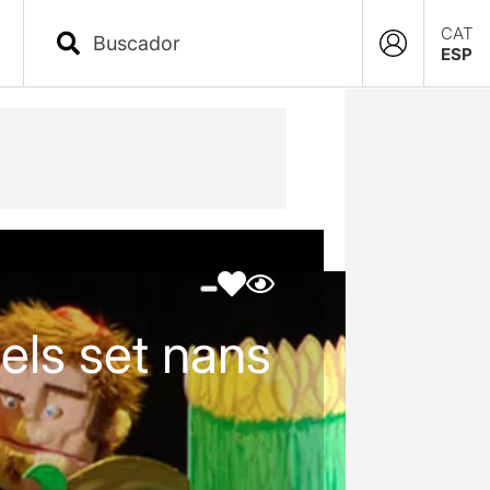
CAT
ESP
els set nans