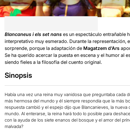
Blancaneus i els set nans
es un espectáculo entrañable 
interpretativo muy esmerado. Durante la representación, e
sorprende, porque la adaptación de
Magatzem d’Ars
apor
Se ha querido acercar la puesta en escena y el humor al e
siendo fieles a la filosofía del cuento original.
Sinopsis
Había una vez
una
reina
muy
vanidosa
que
preguntaba
cada d
más
hermosa
del mundo y
él
siempre
respondía
que
la más
bo
respuesta
cambió
y el
espejo
dijo que
Blancanieves
, la nueva
mundo.
Al enterarse
,
la reina
hará todo lo posible
para
deshace
con la ayuda
de los siete
enanos
del bosque
y el amor del
prín
malvada
?