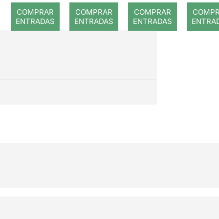
Ultrasho
no morir
sta
COMPRAR
COMPRAR
COMPRAR
COMP
w
en el
ENTRADAS
ENTRADAS
ENTRADAS
ENTRA
intento