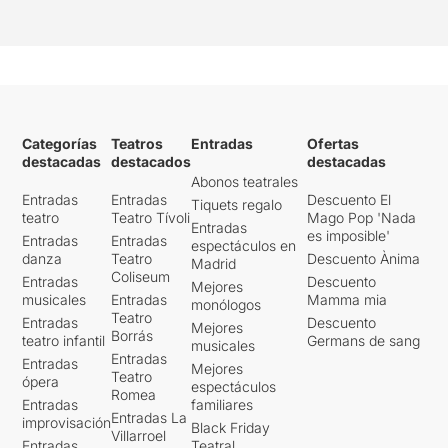
Categorías
Teatros
Entradas
Ofertas
destacadas
destacados
destacadas
Abonos teatrales
Entradas
Entradas
Descuento El
Tiquets regalo
teatro
Teatro Tívoli
Mago Pop 'Nada
Entradas
es imposible'
Entradas
Entradas
espectáculos en
danza
Teatro
Descuento Ànima
Madrid
Coliseum
Entradas
Descuento
Mejores
musicales
Entradas
Mamma mia
monólogos
Teatro
Entradas
Descuento
Mejores
Borrás
teatro infantil
Germans de sang
musicales
Entradas
Entradas
Mejores
Teatro
ópera
espectáculos
Romea
Entradas
familiares
Entradas La
improvisación
Black Friday
Villarroel
Entradas
Teatral