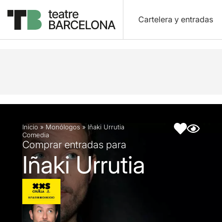
Cartelera y entradas
Descripción
Ficha artística
Inicio
»
Monólogos
»
Iñaki Urrutia
Comedia
Comprar entradas para
Iñaki Urrutia